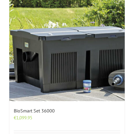
BioSmart Set 36000
€
1,099.95