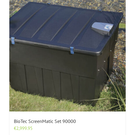
BioTec ScreenMatic Set 90000
€
2,999.95