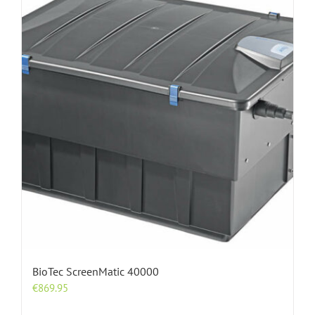
BioTec ScreenMatic 40000
€
869.95