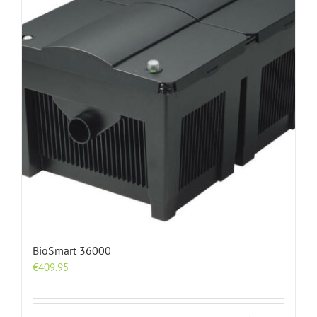
BioSmart 36000
€
409.95