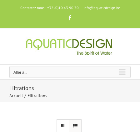
Skip
Contactez nous : +32 (0)10 43 90 70
|
info@aquaticdesign.be
to
content
Facebook
Aller à...
Filtrations
Accueil
Filtrations