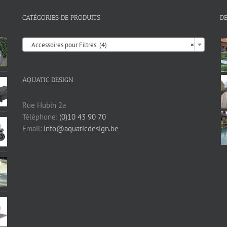
CATÉGORIES DE PRODUITS
D

Accessoires pour Filtres (4)
×
AQUATIC DESIGN
Rue Hubin 2a
Téléphone:
(0)10 43 90 70
Email:
info@aquaticdesign.be