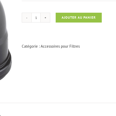
AJOUTER AU PANIER
quantité
de
Coude
Evacuation
BioSmart/BioTec
Catégorie :
Accessoires pour Filtres