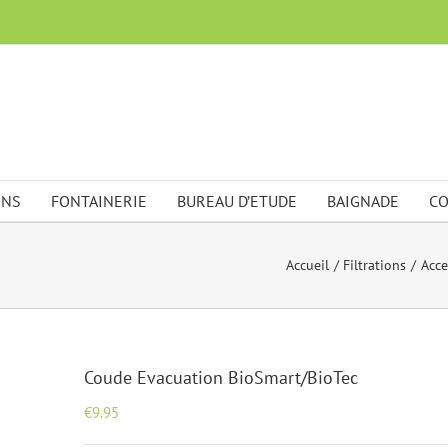
ONS
FONTAINERIE
BUREAU D’ETUDE
BAIGNADE
CO
Accueil
Filtrations
Acce
Coude Evacuation BioSmart/BioTec
€
9.95