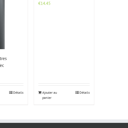
€
14.45
tres
ec
Détails
Ajouter au
Détails
panier