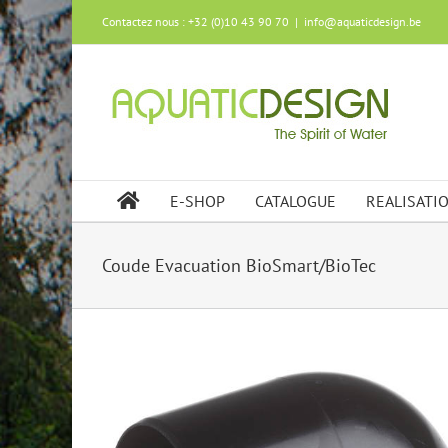
Skip
Contactez nous : +32 (0)10 43 90 70
|
info@aquaticdesign.be
to
content
E-SHOP
CATALOGUE
REALISATI
Coude Evacuation BioSmart/BioTec