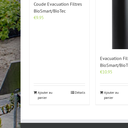
Coude Evacuation Filtres
BioSmart/BioTec
€
9.95
Evacuation Fil
BioSmart/BioT
€
10.95
Ajouter au
Détails
Ajouter au
panier
panier