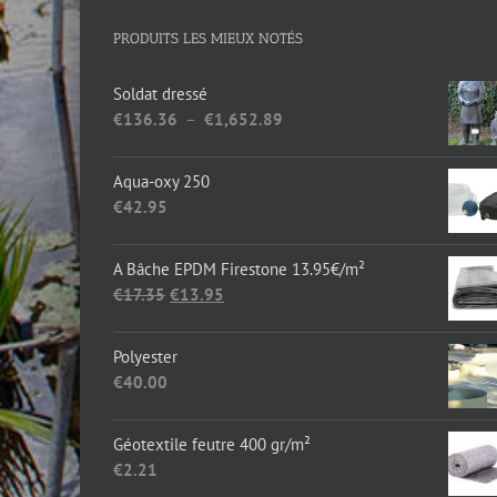
PRODUITS LES MIEUX NOTÉS
Soldat dressé
Plage
€
136.36
–
€
1,652.89
de
prix :
Aqua-oxy 250
€136.36
€
42.95
à
€1,652.89
A Bâche EPDM Firestone 13.95€/m²
Le
Le
€
17.35
€
13.95
prix
prix
initial
actuel
Polyester
était :
est :
€
40.00
€17.35.
€13.95.
Géotextile feutre 400 gr/m²
€
2.21