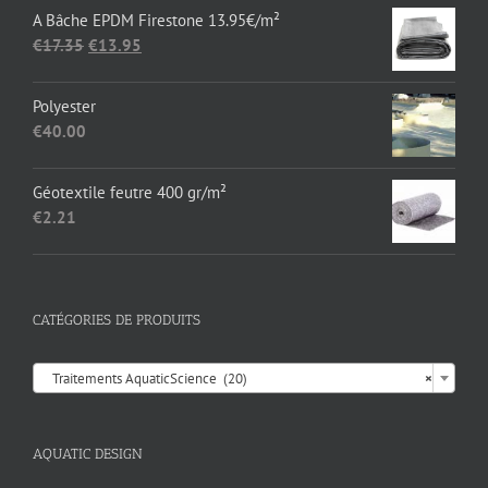
A Bâche EPDM Firestone 13.95€/m²
Le
Le
€
17.35
€
13.95
prix
prix
initial
actuel
Polyester
était :
est :
€
40.00
€17.35.
€13.95.
Géotextile feutre 400 gr/m²
€
2.21
CATÉGORIES DE PRODUITS

Traitements AquaticScience (20)
×
AQUATIC DESIGN