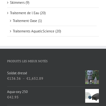
Skimmers
(9)
Traitement de l Eau
(20)
Traitement Oase
(1)
Traitements AquaticScience
(20)
PRODUITS LES MIEUX NOTÉS
Soldat dressé
Plage
€
136.36
–
€
1,652.89
de
prix :
Aqua-oxy 250
€136.36
€
42.95
à
€1,652.89