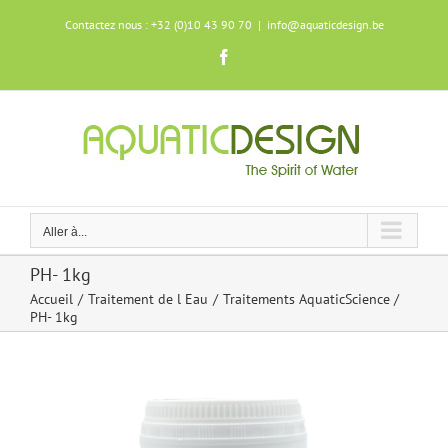
Skip
Contactez nous : +32 (0)10 43 90 70
|
info@aquaticdesign.be
to
content
Facebook
Aller à...
PH- 1kg
Accueil
Traitement de l Eau
Traitements AquaticScience
PH- 1kg