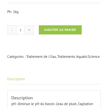
Ph- 1kg
AJOUTER AU PANIER
quantité
de
PH-
1kg
Catégories :
Traitement de l Eau
,
Traitements AquaticScience
Description
Description
pH- diminue le pH du bassin. L’eau de pluie, l’agitation