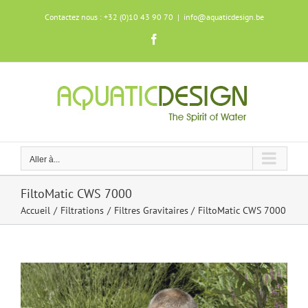
Skip
Contactez nous : +32 (0)10 43 90 70
|
info@aquaticdesign.be
to
content
Facebook
Aller à...
FiltoMatic CWS 7000
Accueil
Filtrations
Filtres Gravitaires
FiltoMatic CWS 7000