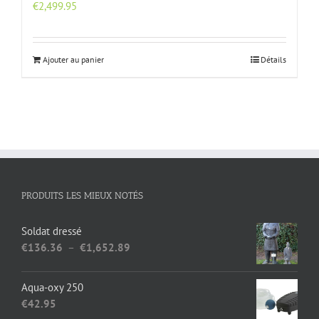
€
2,499.95
Ajouter au panier
Détails
PRODUITS LES MIEUX NOTÉS
Soldat dressé
Plage
€
136.36
–
€
1,652.89
de
prix :
Aqua-oxy 250
€136.36
€
42.95
à