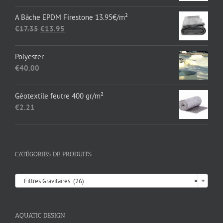
€1,652.89
A Bâche EPDM Firestone 13.95€/m²
Le
Le
€
17.35
€
13.95
prix
prix
initial
actuel
Polyester
était :
est :
€
40.00
€17.35.
€13.95.
Géotextile feutre 400 gr/m²
€
2.21
CATÉGORIES DE PRODUITS

Filtres Gravitaires (26)
×
AQUATIC DESIGN