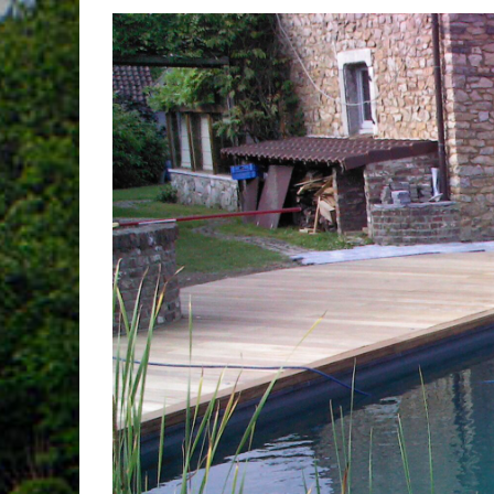
View
Larger
Image