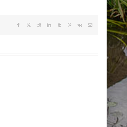
Facebook
X
Reddit
LinkedIn
Tumblr
Pinterest
Vk
Email