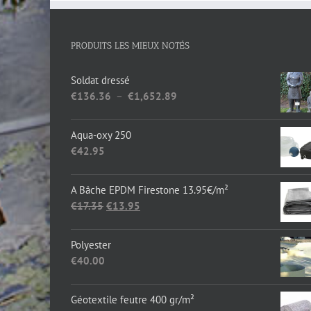
piscine naturelle
PRODUITS LES MIEUX NOTÉS
Soldat dressé
Plage
€
136.36
–
€
1,652.89
de
prix :
Aqua-oxy 250
€136.36
€
42.95
à
€1,652.89
A Bâche EPDM Firestone 13.95€/m²
Le
Le
€
17.35
€
13.95
prix
prix
initial
actuel
Polyester
était :
est :
€
40.00
€17.35.
€13.95.
Géotextile feutre 400 gr/m²