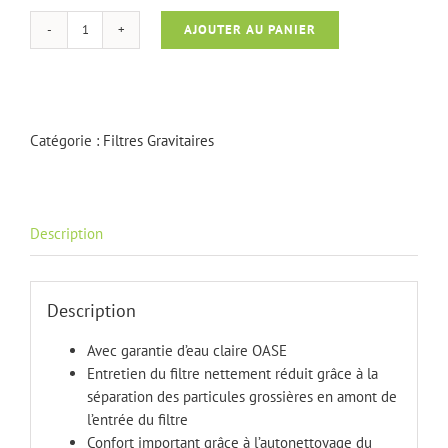
AJOUTER AU PANIER
quantité
de
BioTec
ScrennMatic
140000
Catégorie :
Filtres Gravitaires
Description
Description
Avec garantie d’eau claire OASE
Entretien du filtre nettement réduit grâce à la
séparation des particules grossières en amont de
l’entrée du filtre
Confort important grâce à l’autonettoyage du