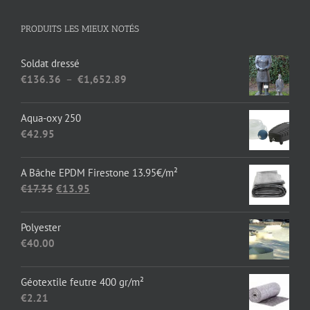
PRODUITS LES MIEUX NOTÉS
Soldat dressé
Plage
€
136.36
–
€
1,652.89
de
prix :
Aqua-oxy 250
€136.36
€
42.95
à
€1,652.89
A Bâche EPDM Firestone 13.95€/m²
Le
Le
€
17.35
€
13.95
prix
prix
initial
actuel
Polyester
était :
est :
€
40.00
€17.35.
€13.95.
Géotextile feutre 400 gr/m²
€
2.21