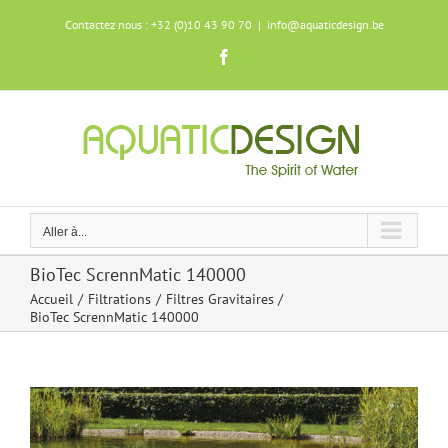
Skip
Contactez nous : +32 (0)10 43 90 70
|
info@aquaticdesign.be
to
content
Facebook
Aller à...
BioTec ScrennMatic 140000
Accueil
Filtrations
Filtres Gravitaires
BioTec ScrennMatic 140000