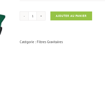
AJOUTER AU PANIER
quantité
de
Shark
35/15
Catégorie :
Filtres Gravitaires