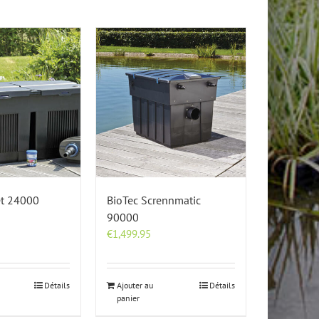
et 24000
BioTec Scrennmatic
90000
€
1,499.95
Détails
Ajouter au
Détails
panier