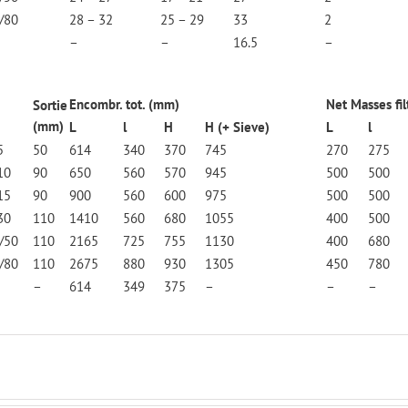
/80
28 – 32
25 – 29
33
2
–
–
16.5
–
Encombr. tot. (mm)
Net Masses fi
Sortie
(mm)
L
l
H
H (+ Sieve)
L
l
5
50
614
340
370
745
270
275
10
90
650
560
570
945
500
500
15
90
900
560
600
975
500
500
30
110
1410
560
680
1055
400
500
/50
110
2165
725
755
1130
400
680
/80
110
2675
880
930
1305
450
780
–
614
349
375
–
–
–