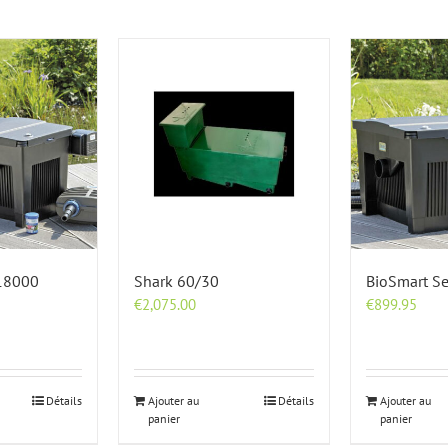
 18000
Shark 60/30
BioSmart S
€
2,075.00
€
899.95
Détails
Ajouter au
Détails
Ajouter au
panier
panier