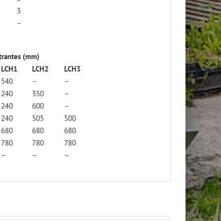
3
–
ltrantes (mm)
LCH1
LCH2
LCH3
540
–
–
240
350
–
240
600
–
240
505
500
680
680
680
780
780
780
–
–
–