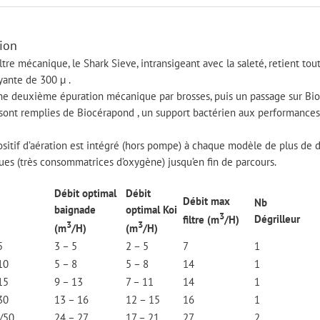
ion
ltre mécanique, le Shark Sieve, intransigeant avec la saleté, retient tou
yante de 300 µ .
e deuxième épuration mécanique par brosses, puis un passage sur Bioze
 sont remplies de Biocérapond , un support bactérien aux performances
sitif d’aération est intégré (hors pompe) à chaque modèle de plus de d
es (très consommatrices d’oxygène) jusqu’en fin de parcours.
Débit optimal
Débit
Débit max
Nb
baignade
optimal Koi
3
Dégrilleur
filtre (m
/H)
3
3
(m
/H)
(m
/H)
5
3 – 5
2 – 5
7
1
10
5 – 8
5 – 8
14
1
15
9 – 13
7 – 11
14
1
30
13 – 16
12 – 15
16
1
/50
24 – 27
17 – 21
27
2