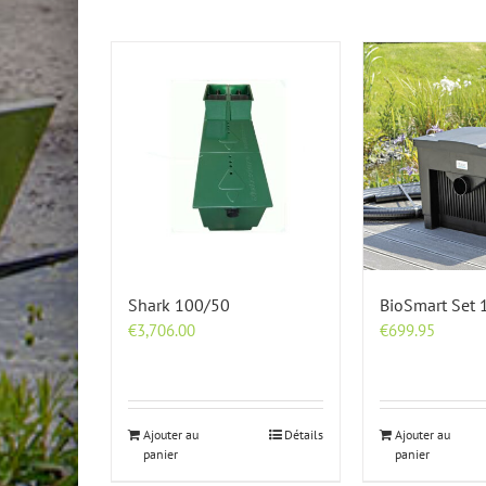
Shark 100/50
BioSmart Set
€
3,706.00
€
699.95
Ajouter au
Détails
Ajouter au
panier
panier