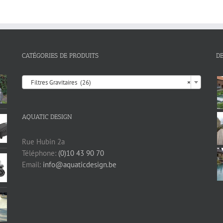
CATÉGORIES DE PRODUITS
D

Filtres Gravitaires (26)
×
AQUATIC DESIGN
Rue Hubin 2a
Téléphone:
(0)10 43 90 70
Email:
info@aquaticdesign.be