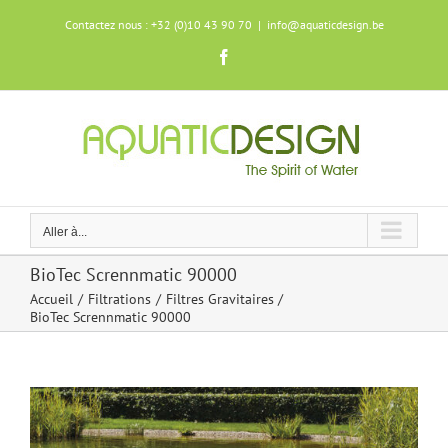
Skip
Contactez nous : +32 (0)10 43 90 70
|
info@aquaticdesign.be
to
content
Facebook
Aller à...
BioTec Scrennmatic 90000
Accueil
Filtrations
Filtres Gravitaires
BioTec Scrennmatic 90000