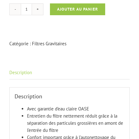
AJOUTER AU PANIER
quantité
de
BioTec
Scrennmatic
90000
Catégorie :
Filtres Gravitaires
Description
Description
Avec garantie d’eau claire OASE
Entretien du filtre nettement réduit grâce à la
séparation des particules grossières en amont de
l’entrée du filtre
Confort important grâce à l’autonettoyage du