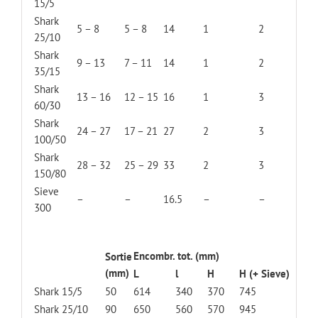
15/5
Shark
5 – 8
5 – 8
14
1
2
25/10
Shark
9 – 13
7 – 11
14
1
2
35/15
Shark
13 – 16
12 – 15
16
1
3
60/30
Shark
24 – 27
17 – 21
27
2
3
100/50
Shark
28 – 32
25 – 29
33
2
3
150/80
Sieve
–
–
16.5
–
–
300
Encombr. tot. (mm)
Sortie
(mm)
L
l
H
H (+ Sieve)
Shark 15/5
50
614
340
370
745
Shark 25/10
90
650
560
570
945