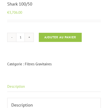
Shark 100/50
€
3,706.00
AJOUTER AU PANIER
quantité
de
Shark
100/50
Catégorie :
Filtres Gravitaires
Description
Description