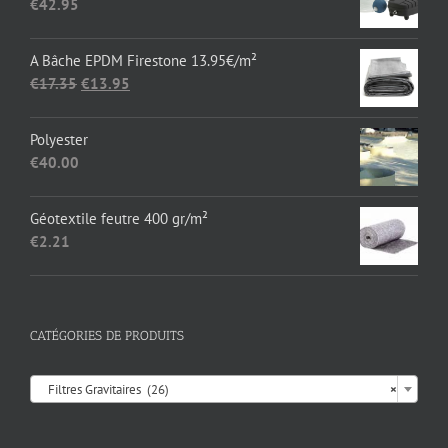
€
42.95
à
€1,652.89
A Bâche EPDM Firestone 13.95€/m²
Le
Le
€
17.35
€
13.95
prix
prix
initial
actuel
Polyester
était :
est :
€
40.00
€17.35.
€13.95.
Géotextile feutre 400 gr/m²
€
2.21
CATÉGORIES DE PRODUITS

Filtres Gravitaires (26)
×