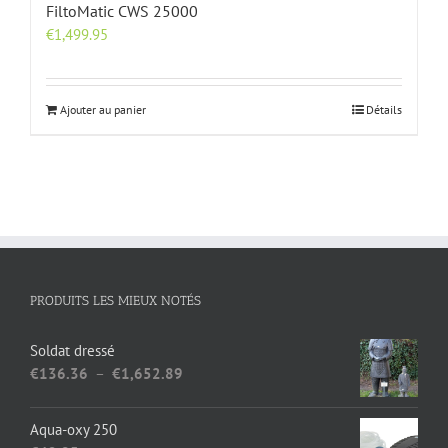
FiltoMatic CWS 25000
€
1,499.95
Ajouter au panier
Détails
PRODUITS LES MIEUX NOTÉS
Soldat dressé
Plage
€
136.36
–
€
1,652.89
de
prix :
Aqua-oxy 250
€136.36