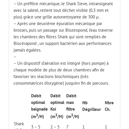
– Un préfiltre mécanique, le Shark Sieve, intransigeant
avec la saleté, retient tout déchet visible (0,3 mm et
plus) grâce une grille autonettoyante de 300 µ .
– Après une deuxième épuration mécanique par
brosses, puis un passage sur Biozeopond, l’eau traverse
les chambres des filtres Shark qui sont remplies de
Biocérapond , un support bactérien aux performances
jamais égalées.
–
– Un dispositif d’aération est intégré (hors pompe) à
chaque modèle de plus de deux chambres afin de
favoriser les réactions biochimiques (très
consommatrices d’oxygène) jusqu’en fin de parcours.
Débit
Débit
Débit
optimal
optimal
max
Nb
Nbre
baignade
Koi
filtre
Dégrilleur
Ch.
3
3
3
(m
/H)
(m
/H)
(m
/H)
Shark
3 – 5
2 – 5
7
1
1