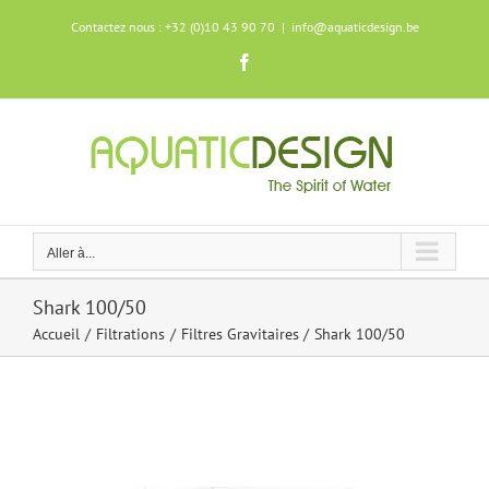
Skip
Contactez nous : +32 (0)10 43 90 70
|
info@aquaticdesign.be
to
content
Facebook
Aller à...
Shark 100/50
Accueil
Filtrations
Filtres Gravitaires
Shark 100/50