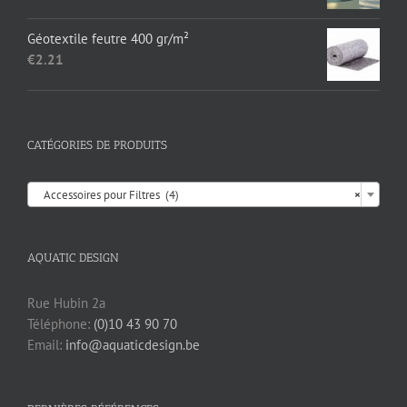
Géotextile feutre 400 gr/m²
€
2.21
CATÉGORIES DE PRODUITS

Accessoires pour Filtres (4)
×
AQUATIC DESIGN
Rue Hubin 2a
Téléphone:
(0)10 43 90 70
Email:
info@aquaticdesign.be