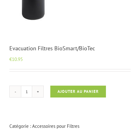
Evacuation Filtres BioSmart/BioTec
€
10.95
AJOUTER AU PANIER
quantité
de
Evacuation
Filtres
BioSmart/BioTec
Catégorie :
Accessoires pour Filtres