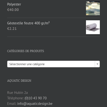
initial
actuel
Polyester
était :
est :
€
40.00
€17.35.
€13.95.
Géotextile feutre 400 gr/m²
€
2.21
CATÉGORIES DE PRODUITS

Sélectionner une catégorie
AQUATIC DESIGN
Rue Hubin 2a
Téléphone:
(0)10 43 90 70
Email:
info@aquaticdesign.be