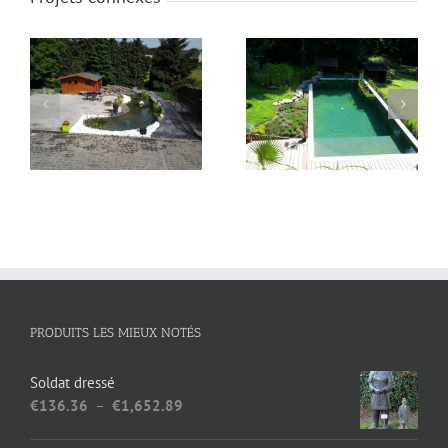
bassin
piscine naturelle
PRODUITS LES MIEUX NOTÉS
Soldat dressé
Plage
€
136.36
–
€
1,652.89
de