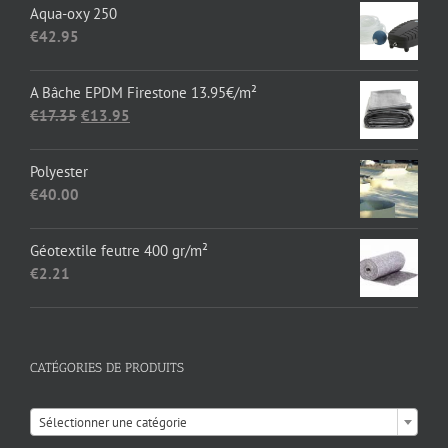
prix :
Aqua-oxy 250
€136.36
€
42.95
à
€1,652.89
A Bâche EPDM Firestone 13.95€/m²
Le
Le
€
17.35
€
13.95
prix
prix
initial
actuel
Polyester
était :
est :
€
40.00
€17.35.
€13.95.
Géotextile feutre 400 gr/m²
€
2.21
CATÉGORIES DE PRODUITS

Sélectionner une catégorie