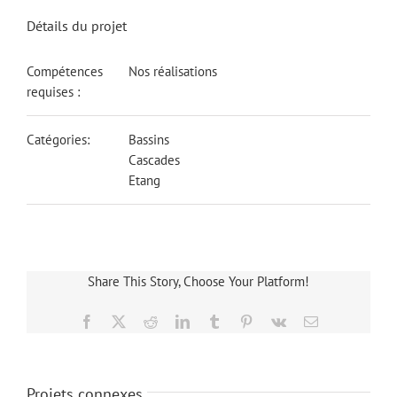
Détails du projet
Compétences
Nos réalisations
requises :
Catégories:
Bassins
Cascades
Etang
Share This Story, Choose Your Platform!
Facebook
X
Reddit
LinkedIn
Tumblr
Pinterest
Vk
Email
Projets connexes