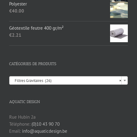
initial
actuel
Polyester
était :
est :
€
40.00
€17.35.
€13.95.
Géotextile feutre 400 gr/m²
€
2.21
CATÉGORIES DE PRODUITS

Filtres Gravitaires (26)
×
AQUATIC DESIGN
Rue Hubin 2a
Téléphone:
(0)10 43 90 70
Email:
info@aquaticdesign.be