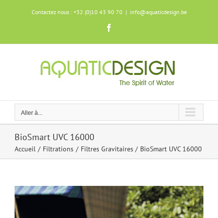
Skip
Contactez nous : +32 (0)10 43 90 70
|
info@aquaticdesign.be
to
content
Facebook
Aller à...
BioSmart UVC 16000
Accueil
Filtrations
Filtres Gravitaires
BioSmart UVC 16000