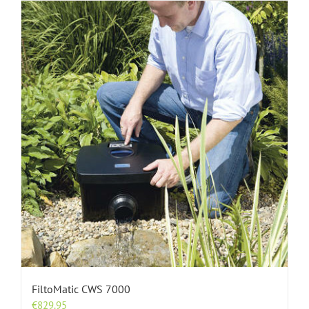
FiltoMatic CWS 7000
€
829.95