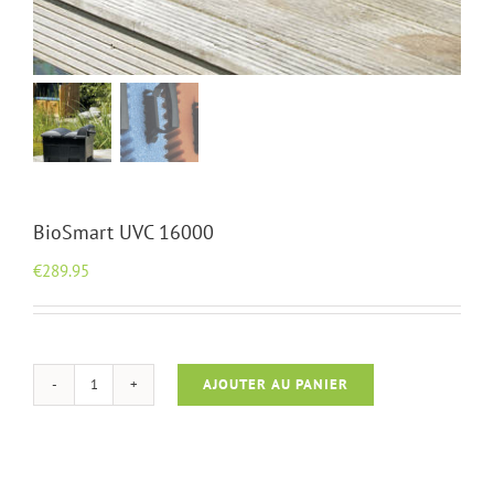
BioSmart UVC 16000
€
289.95
AJOUTER AU PANIER
quantité
de
BioSmart
UVC