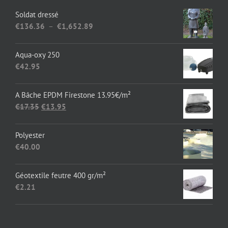
Soldat dressé
Plage
€
136.36
–
€
1,652.89
de
prix :
Aqua-oxy 250
€136.36
€
42.95
à
€1,652.89
A Bâche EPDM Firestone 13.95€/m²
Le
Le
€
17.35
€
13.95
prix
prix
initial
actuel
Polyester
était :
est :
€
40.00
€17.35.
€13.95.
Géotextile feutre 400 gr/m²
€
2.21