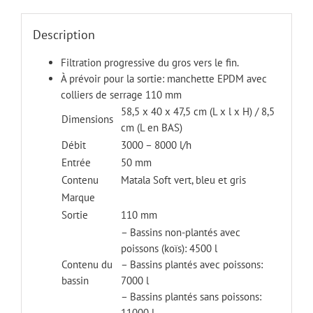
Description
Filtration progressive du gros vers le fin.
À prévoir pour la sortie: manchette EPDM avec
colliers de serrage 110 mm
58,5 x 40 x 47,5 cm (L x l x H) / 8,5
Dimensions
cm (L en BAS)
Débit
3000 – 8000 l/h
Entrée
50 mm
Contenu
Matala Soft vert, bleu et gris
Marque
Sortie
110 mm
– Bassins non-plantés avec
poissons (koïs): 4500 l
Contenu du
– Bassins plantés avec poissons:
bassin
7000 l
– Bassins plantés sans poissons:
11000 l