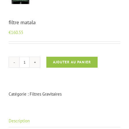
filtre matala
€
160.55
AJOUTER AU PANIER
quantité
de
filtre
matala
Catégorie :
Filtres Gravitaires
Description