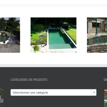
in
piscine naturelle
b
CATÉGORIES DE PRODUITS
D

Sélectionner une catégorie