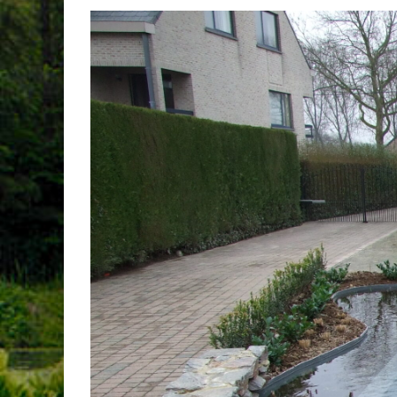
View
Larger
Image