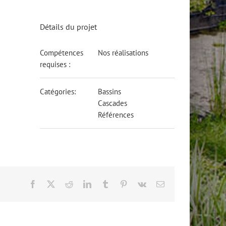
Détails du projet
Compétences
Nos réalisations
requises :
Catégories:
Bassins
Cascades
Références
Facebook
X
Reddit
LinkedIn
Tumblr
Pinterest
Vk
Email