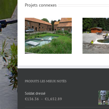
Projets connexes
bassin
bass
PRODUITS LES MIEUX NOTÉS
Soldat dressé
Plage
€
136.36
–
€
1,652.89
de