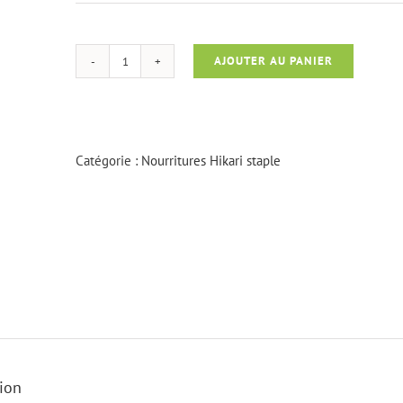
AJOUTER AU PANIER
quantité
de
Hikari
staple
mini
Catégorie :
Nourritures Hikari staple
500
gr
ion