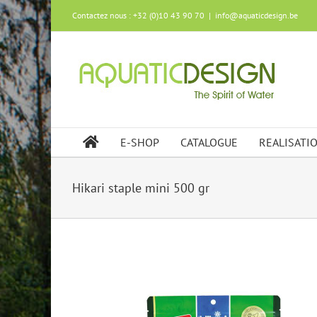
Skip
Contactez nous : +32 (0)10 43 90 70
|
info@aquaticdesign.be
to
content
E-SHOP
CATALOGUE
REALISATI
Hikari staple mini 500 gr