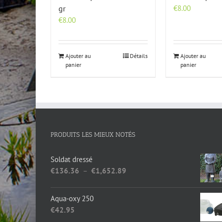
gr
€
8.00
€
8.00
Ajouter au
Détails
Ajouter au
panier
panier
PRODUITS LES MIEUX NOTÉS
Soldat dressé
Plage
€
136.36
–
€
1,652.89
de
prix :
Aqua-oxy 250
€136.36
€
42.95
à