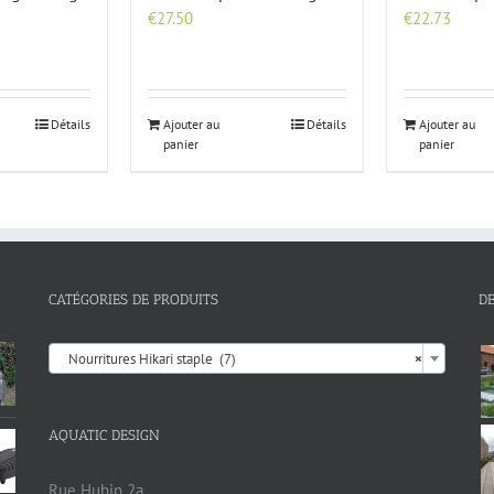
€
27.50
€
22.73
Détails
Ajouter au
Détails
Ajouter au
panier
panier
CATÉGORIES DE PRODUITS
D

Nourritures Hikari staple (7)
×
AQUATIC DESIGN
Rue Hubin 2a