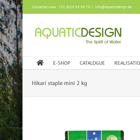
Skip
Contactez nous : +32 (0)10 43 90 70
|
info@aquaticdesign.be
to
content
E-SHOP
CATALOGUE
REALISATI
Hikari staple mini 2 kg