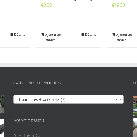
€
8.00
€
49.50
Détails
Ajouter au
Détails
Ajouter au
panier
panier
CATÉGORIES DE PRODUITS
D

Nourritures Hikari staple (7)
×
AQUATIC DESIGN
Rue Hubin 2a