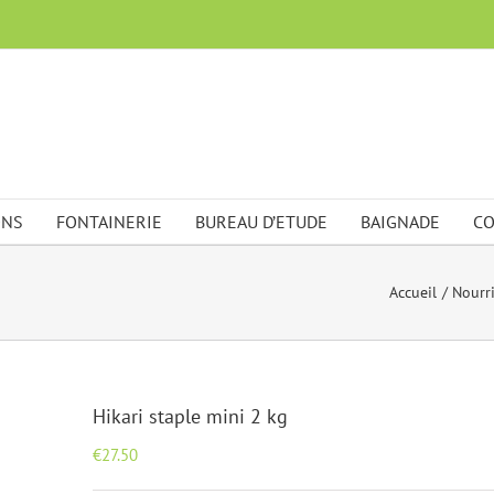
ONS
FONTAINERIE
BUREAU D’ETUDE
BAIGNADE
CO
Accueil
Nourr
Hikari staple mini 2 kg
€
27.50