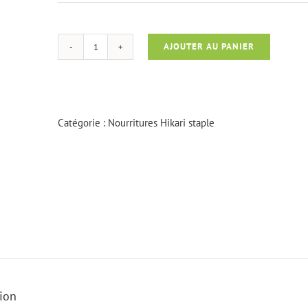
AJOUTER AU PANIER
quantité
de
Hikari
staple
mini
Catégorie :
Nourritures Hikari staple
2
kg
ion