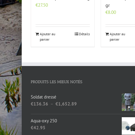
€
27.50
gr
€
8.00
Ajouter au
Détails
Ajouter au
panier
panier
PRODUITS LES MIEUX NOTÉS
Soldat dressé
Plage
€
136.36
–
€
1,652.89
de
prix :
Aqua-oxy 250
€136.36
€
42.95
à