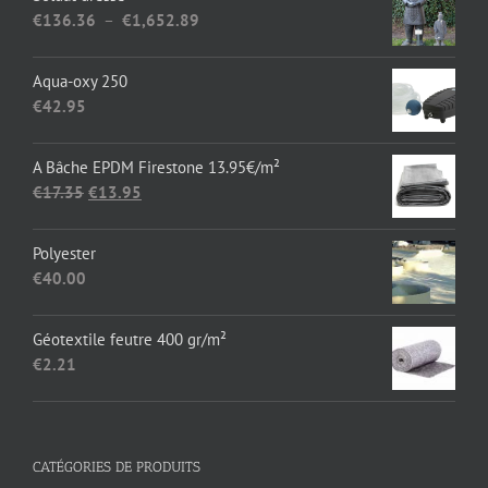
Plage
€
136.36
–
€
1,652.89
de
prix :
Aqua-oxy 250
€136.36
€
42.95
à
€1,652.89
A Bâche EPDM Firestone 13.95€/m²
Le
Le
€
17.35
€
13.95
prix
prix
initial
actuel
Polyester
était :
est :
€
40.00
€17.35.
€13.95.
Géotextile feutre 400 gr/m²
€
2.21
CATÉGORIES DE PRODUITS