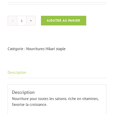
AJOUTER AU PANIER
quantité
de
Hikari
staple
medium
Catégorie :
Nourritures Hikari staple
500
gr
Description
Description
Nourriture pour toutes les saisons. riche en vitamines,
favorise la croissance.