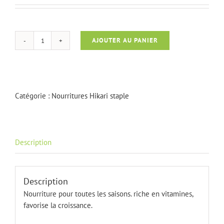
AJOUTER AU PANIER
quantité
de
Hikari
staple
medium
Catégorie :
Nourritures Hikari staple
2
kg
Description
Description
Nourriture pour toutes les saisons. riche en vitamines,
favorise la croissance.