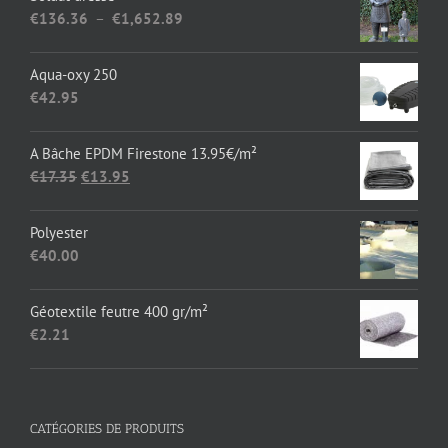
Plage
€
136.36
–
€
1,652.89
de
prix :
Aqua-oxy 250
€136.36
€
42.95
à
€1,652.89
A Bâche EPDM Firestone 13.95€/m²
Le
Le
€
17.35
€
13.95
prix
prix
initial
actuel
Polyester
était :
est :
€
40.00
€17.35.
€13.95.
Géotextile feutre 400 gr/m²
€
2.21
CATÉGORIES DE PRODUITS