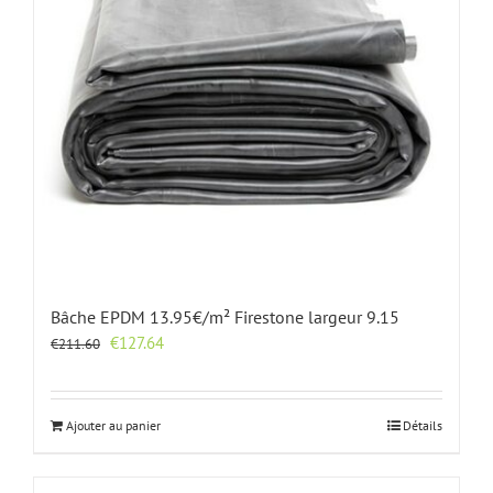
Bâche EPDM 13.95€/m² Firestone largeur 9.15
Le
Le
€
127.64
€
211.60
prix
prix
initial
actuel
était :
est :
Ajouter au panier
Détails
€211.60.
€127.64.