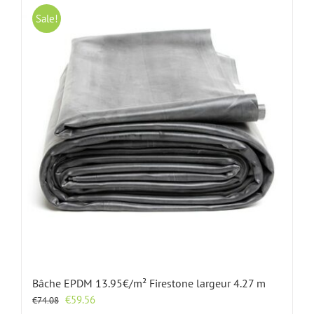
Sale!
Bâche EPDM 13.95€/m² Firestone largeur 4.27 m
Le
Le
€
59.56
€
74.08