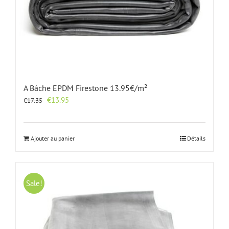
A Bâche EPDM Firestone 13.95€/m²
Le
Le
€
13.95
€
17.35
prix
prix
initial
actuel
était :
est :
Ajouter au panier
Détails
€17.35.
€13.95.
Sale!