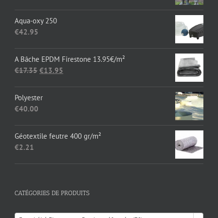
de
prix :
Aqua-oxy 250
€136.36
€
42.95
à
€1,652.89
A Bâche EPDM Firestone 13.95€/m²
Le
Le
€
17.35
€
13.95
prix
prix
initial
actuel
Polyester
était :
est :
€
40.00
€17.35.
€13.95.
Géotextile feutre 400 gr/m²
€
2.21
CATÉGORIES DE PRODUITS
