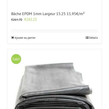
Bâche EPDM 1mm Largeur 15.25 11.95€/m²
Le
Le
€
182.23
€
264.70
prix
prix
initial
actuel
était :
est :
Ajouter au panier
Détails
€264.70.
€182.23.
Sale!