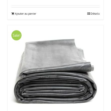
prix
prix
initial
actuel
était :
est :
Ajouter au panier
Détails
€74.08.
€59.56.
Sale!