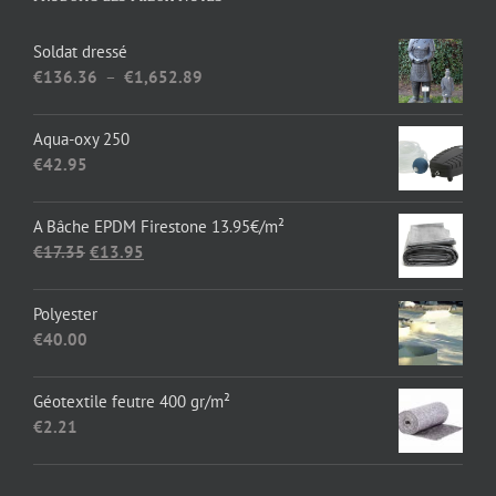
Soldat dressé
Plage
€
136.36
–
€
1,652.89
de
prix :
Aqua-oxy 250
€136.36
€
42.95
à
€1,652.89
A Bâche EPDM Firestone 13.95€/m²
Le
Le
€
17.35
€
13.95
prix
prix
initial
actuel
Polyester
était :
est :
€
40.00
€17.35.
€13.95.
Géotextile feutre 400 gr/m²
€
2.21