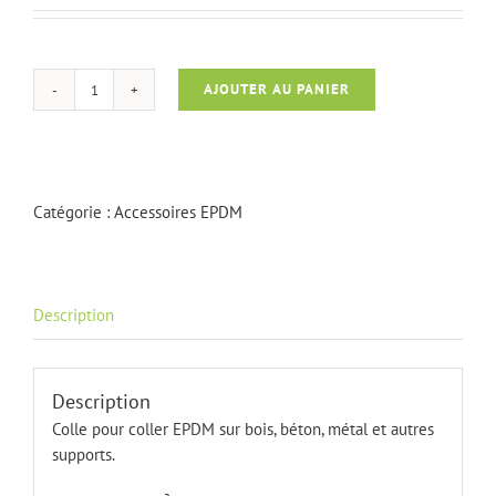
AJOUTER AU PANIER
quantité
de
Bonding
ahesive
20
Catégorie :
Accessoires EPDM
l
Description
Description
Colle pour coller EPDM sur bois, béton, métal et autres
supports.