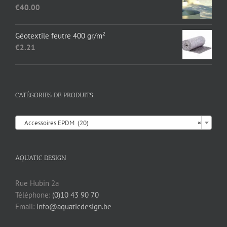
était :
est :
€
40.00
€17.35.
€13.95.
Géotextile feutre 400 gr/m²
€
2.21
CATÉGORIES DE PRODUITS

Accessoires EPDM (20)
×
AQUATIC DESIGN
Rue Hubin 2a
Téléphone:
(0)10 43 90 70
Email:
info@aquaticdesign.be