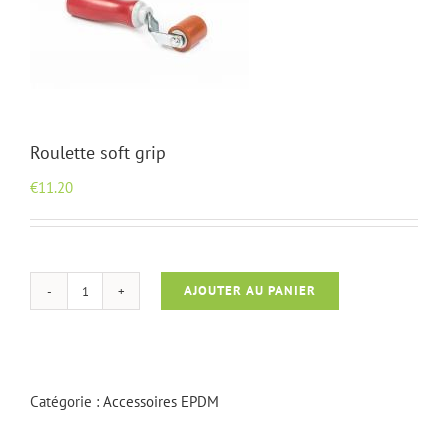
Roulette soft grip
€
11.20
AJOUTER AU PANIER
quantité
de
Roulette
soft
grip
Catégorie :
Accessoires EPDM