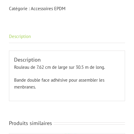
tape
Catégorie :
Accessoires EPDM
7.62
x
30.5
Description
Description
Rouleau de 7.62 cm de large sur 30.5 m de long.
Bande double face adhésive pour assembler les
menbranes.
Produits similaires