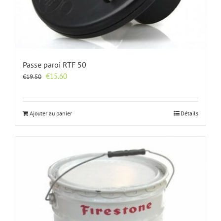
Passe paroi RTF 50
Le
Le
€
15.60
€
19.50
prix
prix
initial
actuel
était :
est :
Ajouter au panier
Détails
€19.50.
€15.60.