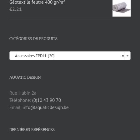
Géotextile feutre 400 gr/m²
€
2.21
CATÉGORIES DE PRODUITS

Accessoires EPDM (20)
×
AQUATIC DESIGN
Rue Hubin 2a
Téléphone:
(0)10 43 90 70
Email:
info@aquaticdesign.be
DERNIÈRES RÉFÉRENCES