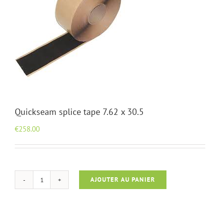
Quickseam splice tape 7.62 x 30.5
€
258.00
AJOUTER AU PANIER
quantité
de
Quickseam
splice