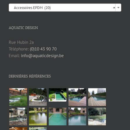

Accessoires EPDM (20)
×
AQUATIC DESIGN
Rue Hubin 2a
Téléphone:
(0)10 43 90 70
Email:
info@aquaticdesign.be
DERNIÈRES RÉFÉRENCES