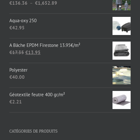
Plage
€
136.36
–
€
1,652.89
de
prix :
Aqua-oxy 250
€136.36
€
42.95
à
€1,652.89
A Bâche EPDM Firestone 13.95€/m²
Le
Le
€
17.35
€
13.95
prix
prix
initial
actuel
Polyester
était :
est :
€
40.00
€17.35.
€13.95.
Géotextile feutre 400 gr/m²
€
2.21
CATÉGORIES DE PRODUITS