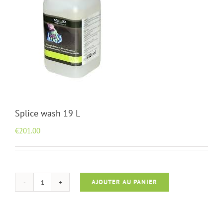
Splice wash 19 L
€
201.00
AJOUTER AU PANIER
quantité
de
Splice
wash