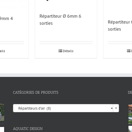
Répartiteur Ø 6mm 6
 9mm 4
Répartiteu
sorties
sorties
ails
Détails
CATÉGORIES DE PRODUITS
D

Répartiteurs d’air (8)
×
AQUATIC DESIGN