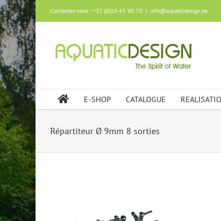
Skip
Contactez nous : +32 (0)10 43 90 70
|
info@aquaticdesign.be
to
content
E-SHOP
CATALOGUE
REALISATI
Répartiteur Ø 9mm 8 sorties