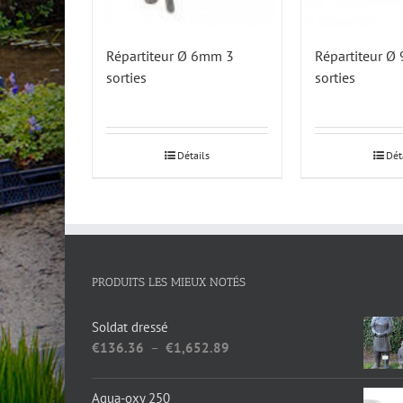
Répartiteur Ø 6mm 3
Répartiteur Ø
sorties
sorties
Détails
Dét
PRODUITS LES MIEUX NOTÉS
Soldat dressé
Plage
€
136.36
–
€
1,652.89
de
prix :
Aqua-oxy 250