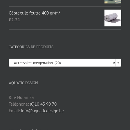
€17.35.
€13.95.
Géotextile feutre 400 gr/m²
€
2.21
CATÉGORIES DE PRODUITS

Accessoires oxygenation (20)
×
AQUATIC DESIGN
Rue Hubin 2a
Téléphone:
(0)10 43 90 70
Email:
info@aquaticdesign.be