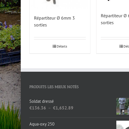
Répartiteur 
Répartiteur Ø 6mm 3
sorties
sorties
Détails
Dét
PRODUITS LES MIEUX NOTÉS
Soldat dressé
Plage
€
136.36
–
€
1,652.89
de
prix :
Aqua-oxy 250
€136.36