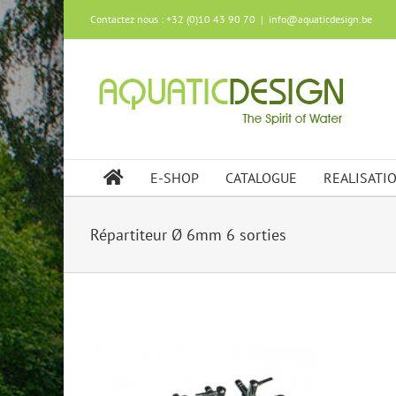
Skip
Contactez nous : +32 (0)10 43 90 70
|
info@aquaticdesign.be
to
content
E-SHOP
CATALOGUE
REALISATI
Répartiteur Ø 6mm 6 sorties