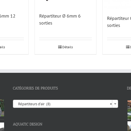
Ø 6mm 12
Répartiteur Ø 6mm 6
Répartiteu
sorties
sorties
ails
Détails
CATÉGORIES DE PRODUITS
D

Répartiteurs d’air (8)
×
AQUATIC DESIGN