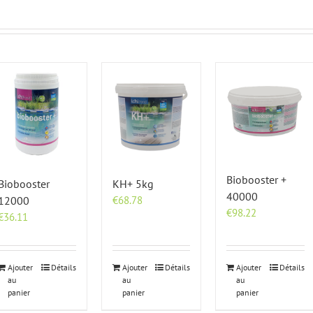
Biobooster +
Biobooster
KH+ 5kg
40000
12000
€
68.78
€
98.22
€
36.11
Ajouter
Détails
Ajouter
Détails
Ajouter
Détails
au
au
au
panier
panier
panier