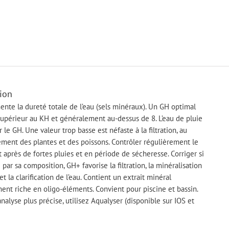
ion
te la dureté totale de l’eau (sels minéraux). Un GH optimal
supérieur au KH et généralement au-dessus de 8. L’eau de pluie
r le GH. Une valeur trop basse est néfaste à la filtration, au
ment des plantes et des poissons. Contrôler régulièrement le
 après de fortes pluies et en période de sécheresse. Corriger si
 par sa composition, GH+ favorise la filtration, la minéralisation
et la clarification de l’eau. Contient un extrait minéral
ent riche en oligo-éléments. Convient pour piscine et bassin.
nalyse plus précise, utilisez Aqualyser (disponible sur IOS et