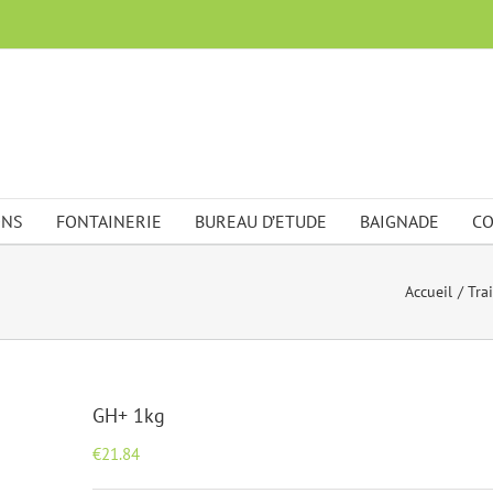
ONS
FONTAINERIE
BUREAU D’ETUDE
BAIGNADE
CO
Accueil
Tra
GH+ 1kg
€
21.84