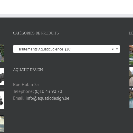
CATÉGORIES DE PRODUITS
D

Traitements AquaticScience (20)
×
AQUATIC DESIGN
Rue Hubin 2a
Téléphone:
(0)10 43 90 70
Email:
info@aquaticdesign.be