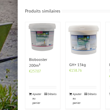
Produits similaires
Biobooster
GH+ 15kg
200m³
€
158.76
€
257.07
Ajouter
Détails
Ajouter
Détails
au
au
panier
panier