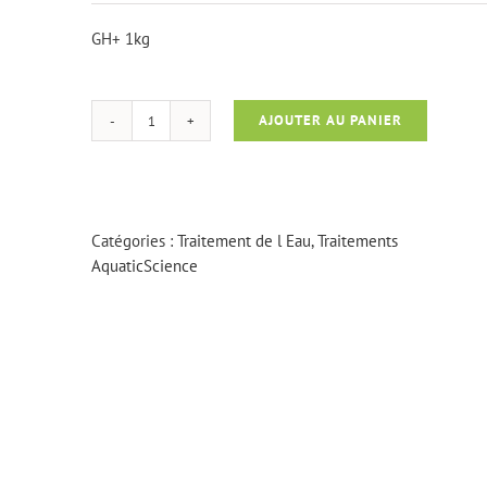
GH+ 1kg
AJOUTER AU PANIER
quantité
de
GH+
1kg
Catégories :
Traitement de l Eau
,
Traitements
AquaticScience