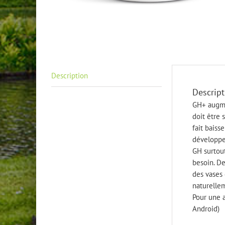
Description
Descript
GH+ augmen
doit être 
fait baisse
développe
GH surtout
besoin. De
des vases 
naturellem
Pour une a
Android)