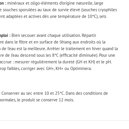
on :
minéraux et oligo-éléments d’origine naturelle, large
e souches sporulées au taux de survie élevé (souches cryophiles
nt adaptées et actives dès une température de 10°C), sels
ploi :
Bien secouer avant chaque utilisation. Répartir
t dans le filtre et en surface de l’étang aux endroits où la
n de l’eau est la meilleure. Arrêter le traitement en hiver quand la
e de l’eau descend sous les 8°C (efficacité diminuée). Pour une
 accrue : mesurer régulièrement la dureté (GH et KH) et le pH.
 trop faibles, corriger avec GH+, KH+ ou Optiminera.
:
Conserver au sec entre 10 et 25°C. Dans des conditions de
ormales, le produit se conserve 12 mois.