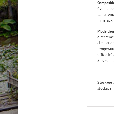
Compositi
éventail d
parfaiteme
minéraux.
Mode d’em
directemen
circulatio
températur
efficacité
S’ils sont
Stockage 
stockage n