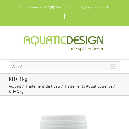
Skip
Contactez nous : +32 (0)10 43 90 70
|
info@aquaticdesign.be
to
content
Facebook
Aller à...
KH+ 1kg
Accueil
Traitement de l Eau
Traitements AquaticScience
KH+ 1kg