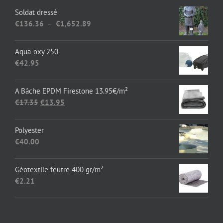
Soldat dressé
Plage
€
136.36
–
€
1,652.89
de
prix :
Aqua-oxy 250
€136.36
€
42.95
à
€1,652.89
A Bâche EPDM Firestone 13.95€/m²
Le
Le
€
17.35
€
13.95
prix
prix
initial
actuel
Polyester
était :
est :
€
40.00
€17.35.
€13.95.
Géotextile feutre 400 gr/m²
€
2.21