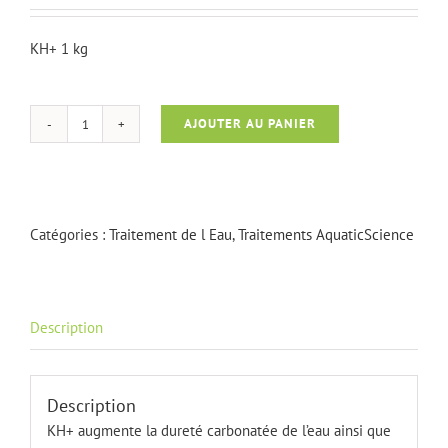
KH+ 1 kg
AJOUTER AU PANIER
quantité
de
KH+
1kg
Catégories :
Traitement de l Eau
,
Traitements AquaticScience
Description
Description
KH+ augmente la dureté carbonatée de l’eau ainsi que