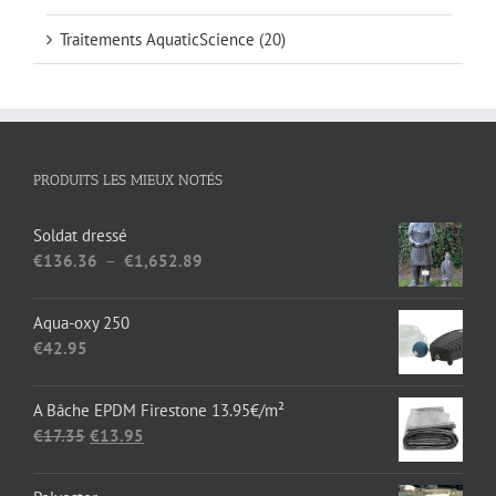
Traitements AquaticScience
(20)
PRODUITS LES MIEUX NOTÉS
Soldat dressé
Plage
€
136.36
–
€
1,652.89
de
prix :
Aqua-oxy 250
€136.36
€
42.95
à
€1,652.89
A Bâche EPDM Firestone 13.95€/m²
Le
Le
€
17.35
€
13.95
prix
prix
initial
actuel