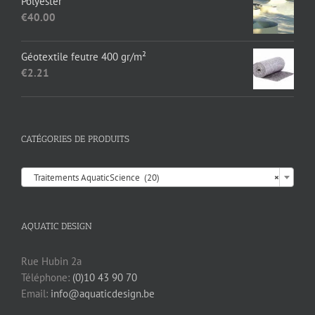
Polyester
était :
est :
€
40.00
€17.35.
€13.95.
Géotextile feutre 400 gr/m²
€
2.21
CATÉGORIES DE PRODUITS

Traitements AquaticScience (20)
×
AQUATIC DESIGN
Rue Hubin 2a
Téléphone:
(0)10 43 90 70
Email:
info@aquaticdesign.be