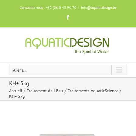
Skip
Contactez nous : +32 (0)10 43 90 70
|
info@aquaticdesign.be
to
content
Facebook
Aller à...
KH+ 5kg
Accueil
Traitement de l Eau
Traitements AquaticScience
KH+ 5kg