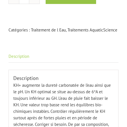
quantité
de
KH+
5kg
Catégories :
Traitement de l Eau
,
Traitements AquaticScience
Description
Description
KH+ augmente la dureté carbonatée de l’eau ainsi que
le pH. Un KH optimal se situe au-dessus de 6°A et
toujours inférieur au GH. L’eau de pluie fait baisser le
KH. Une valeur trop basse rend les équilibres bio-
chimiques instables. Contrôler régulièrement le KH
surtout après de fortes pluies et en période de
sécheresse. Corriger si besoin. De par sa composition,