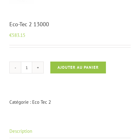
Eco-Tec 2 13000
€
583.15
AJOUTER AU PANIER
quantité
de
Eco-
Tec
2
Catégorie :
Eco Tec 2
13000
Description