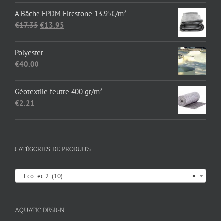
€1,652.89
A Bâche EPDM Firestone 13.95€/m²
Le
Le
€
17.35
€
13.95
prix
prix
initial
actuel
Polyester
était :
est :
€
40.00
€17.35.
€13.95.
Géotextile feutre 400 gr/m²
€
2.21
CATÉGORIES DE PRODUITS

Eco Tec 2 (10)
×
AQUATIC DESIGN