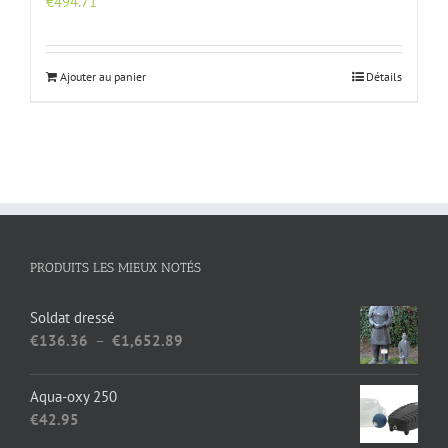
€
494.71
Ajouter au panier
Détails
PRODUITS LES MIEUX NOTÉS
Soldat dressé
Plage
€
136.36
–
€
1,652.89
de
prix :
Aqua-oxy 250
€136.36
€
42.95
à