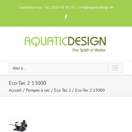
Skip
Contactez nous : +32 (0)10 43 90 70
|
info@aquaticdesign.be
to
content
Facebook
Aller à...
Eco-Tec 2 13000
Accueil
Pompes à sec
Eco Tec 2
Eco-Tec 2 13000