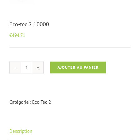
Eco-tec 2 10000
€
494.71
AJOUTER AU PANIER
quantité
de
Eco-
tec
2
Catégorie :
Eco Tec 2
10000
Description