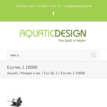
Skip
Contactez nous : +32 (0)10 43 90 70
|
info@aquaticdesign.be
to
content
Facebook
Aller à...
Eco-tec 2 10000
Accueil
Pompes à sec
Eco Tec 2
Eco-tec 2 10000