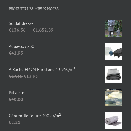
PRODUITS LES MIEUX NOTÉS
Soldat dressé
Plage
€
136.36
–
€
1,652.89
de
prix :
Aqua-oxy 250
€136.36
€
42.95
à
€1,652.89
A Bâche EPDM Firestone 13.95€/m²
Le
Le
€
17.35
€
13.95
prix
prix
initial
actuel
Polyester
était :
est :
€
40.00
€17.35.
€13.95.
Géotextile feutre 400 gr/m²
€
2.21