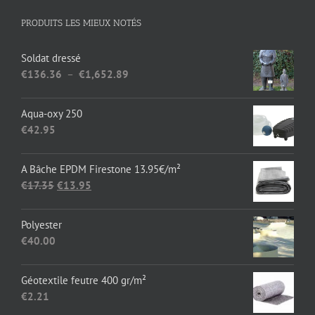
PRODUITS LES MIEUX NOTÉS
Soldat dressé
Plage
€
136.36
–
€
1,652.89
de
prix :
Aqua-oxy 250
€136.36
€
42.95
à
€1,652.89
A Bâche EPDM Firestone 13.95€/m²
Le
Le
€
17.35
€
13.95
prix
prix
initial
actuel
Polyester
était :
est :
€
40.00
€17.35.
€13.95.
Géotextile feutre 400 gr/m²
€
2.21