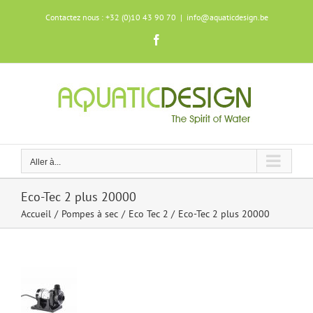
Skip
Contactez nous : +32 (0)10 43 90 70
|
info@aquaticdesign.be
to
content
Facebook
Aller à...
Eco-Tec 2 plus 20000
Accueil
Pompes à sec
Eco Tec 2
Eco-Tec 2 plus 20000