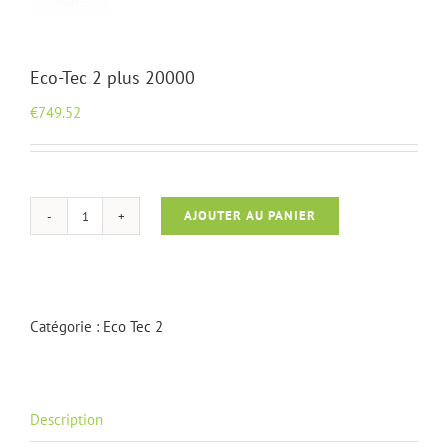
Eco-Tec 2 plus 20000
€
749.52
AJOUTER AU PANIER
quantité
de
Eco-
Tec
2
Catégorie :
Eco Tec 2
plus
20000
Description