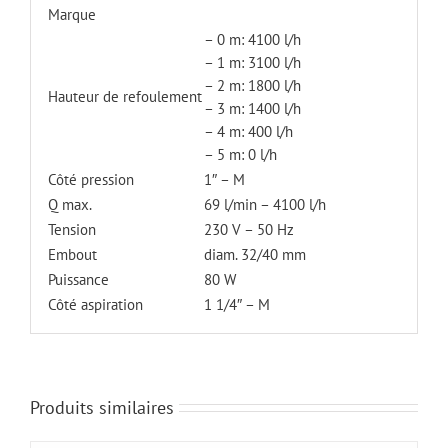
Marque
– 0 m: 4100 l/h
– 1 m: 3100 l/h
– 2 m: 1800 l/h
Hauteur de refoulement
– 3 m: 1400 l/h
– 4 m: 400 l/h
– 5 m: 0 l/h
Côté pression
1″ – M
Q max.
69 l/min – 4100 l/h
Tension
230 V – 50 Hz
Embout
diam. 32/40 mm
Puissance
80 W
Côté aspiration
1 1/4″ – M
Produits similaires