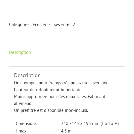
de
Power-
Tec
2
Catégories :
Eco Tec 2
,
power tec 2
4000
Description
Description
Des pompes pour étangs très puissantes avec une
hauteur de refoulement importante.
Moins appropriée pour des eaux sales.
Fabricant
allemand
.
Un préfiltre est disponible (non-inclus).
Dimensions
240 x145 x 195 mm (L x l x H)
H max.
4,5 m