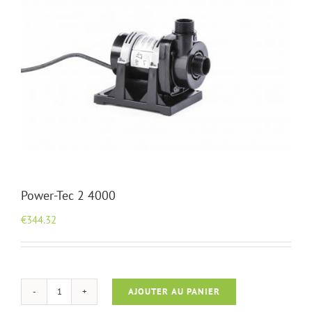
Power-Tec 2 4000
€
344.32
AJOUTER AU PANIER
quantité