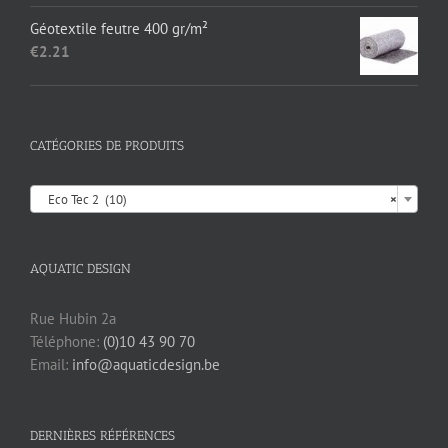
Géotextile feutre 400 gr/m²
€
2.21
CATÉGORIES DE PRODUITS

Eco Tec 2 (10)
×
AQUATIC DESIGN
Rue Hubin 2a
Téléphone:
(0)10 43 90 70
Email:
info@aquaticdesign.be
DERNIÈRES RÉFÉRENCES