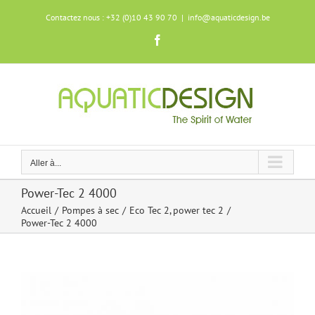
Skip
Contactez nous : +32 (0)10 43 90 70
|
info@aquaticdesign.be
to
content
Facebook
Aller à...
Power-Tec 2 4000
Accueil
Pompes à sec
Eco Tec 2
power tec 2
Power-Tec 2 4000