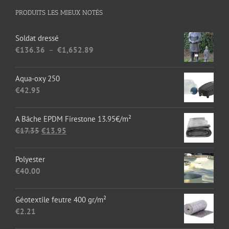
PRODUITS LES MIEUX NOTÉS
Soldat dressé
Plage
€
136.36
–
€
1,652.89
de
prix :
Aqua-oxy 250
€136.36
€
42.95
à
€1,652.89
A Bâche EPDM Firestone 13.95€/m²
Le
Le
€
17.35
€
13.95
prix
prix
initial
actuel
Polyester
était :
est :
€
40.00
€17.35.
€13.95.
Géotextile feutre 400 gr/m²
€
2.21