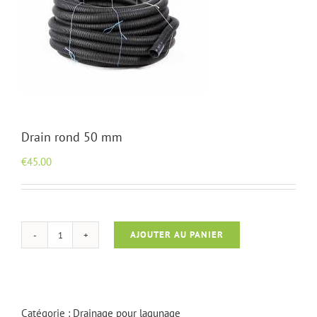
Drain rond 50 mm
€
45.00
AJOUTER AU PANIER
quantité
de
Drain
rond
50
Catégorie :
Drainage pour lagunage