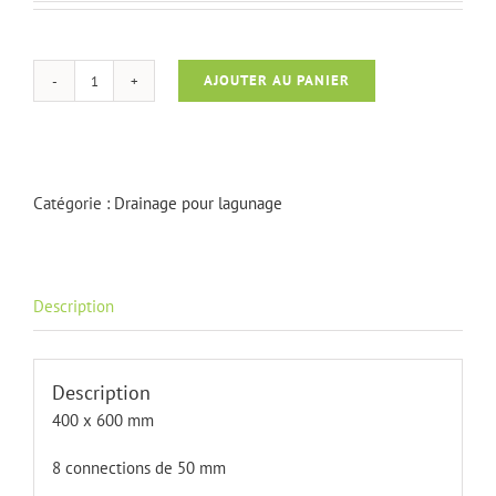
AJOUTER AU PANIER
quantité
de
Drain
connector
Catégorie :
Drainage pour lagunage
Description
Description
400 x 600 mm
8 connections de 50 mm