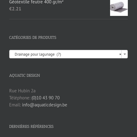
Géotextile feutre 400 gr/m²
€
2.21
CATÉGORIES DE PRODUITS

Drainage pour lagunage (7)
×
AQUATIC DESIGN
Rue Hubin 2a
Téléphone:
(0)10 43 90 70
Email:
info@aquaticdesign.be
DERNIÈRES RÉFÉRENCES