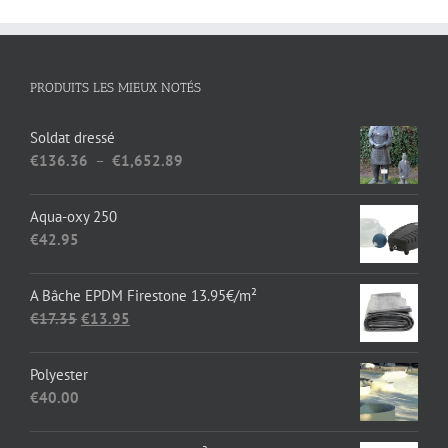
PRODUITS LES MIEUX NOTÉS
Soldat dressé
Plage
€
136.36
–
€
1,652.89
de
prix :
Aqua-oxy 250
€136.36
€
42.95
à
€1,652.89
A Bâche EPDM Firestone 13.95€/m²
Le
Le
€
17.35
€
13.95
prix
prix
initial
actuel
Polyester
était :
est :
€
40.00
€17.35.
€13.95.