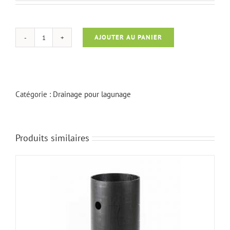
AJOUTER AU PANIER
quantité
de
Bouchon
pour
drain
Catégorie :
Drainage pour lagunage
50
mm
Produits similaires