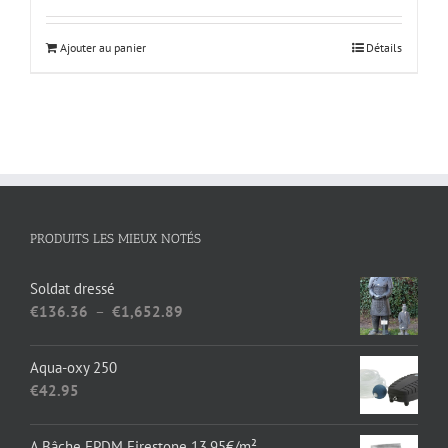
Ajouter au panier
Détails
PRODUITS LES MIEUX NOTÉS
Soldat dressé
Plage
€
136.36
–
€
1,652.89
de
prix :
Aqua-oxy 250
€136.36
€
42.95
à
€1,652.89
A Bâche EPDM Firestone 13.95€/m²