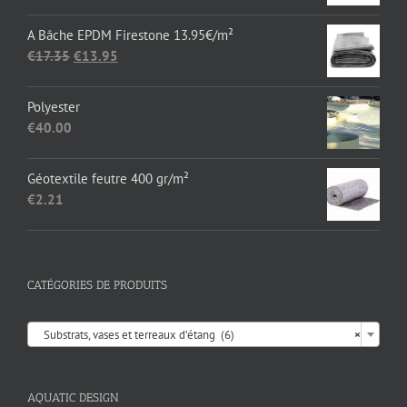
€1,652.89
A Bâche EPDM Firestone 13.95€/m²
Le
Le
€
17.35
€
13.95
prix
prix
initial
actuel
Polyester
était :
est :
€
40.00
€17.35.
€13.95.
Géotextile feutre 400 gr/m²
€
2.21
CATÉGORIES DE PRODUITS

Substrats, vases et terreaux d’étang (6)
×
AQUATIC DESIGN