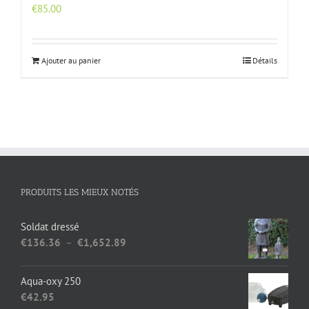
€
85.00
Ajouter au panier
Détails
PRODUITS LES MIEUX NOTÉS
Soldat dressé
Plage
€
136.36
–
€
1,652.89
de
prix :
Aqua-oxy 250
€136.36
€
42.95
à