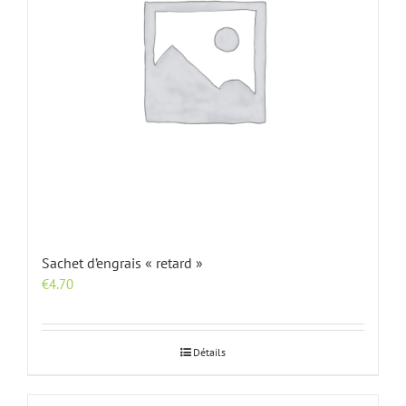
Sachet d’engrais « retard »
€
4.70
Détails