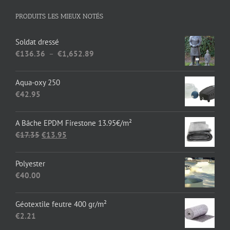
PRODUITS LES MIEUX NOTÉS
Soldat dressé
Plage
€
136.36
–
€
1,652.89
de
prix :
Aqua-oxy 250
€136.36
€
42.95
à
€1,652.89
A Bâche EPDM Firestone 13.95€/m²
Le
Le
€
17.35
€
13.95
prix
prix
initial
actuel
Polyester
était :
est :
€
40.00
€17.35.
€13.95.
Géotextile feutre 400 gr/m²
€
2.21