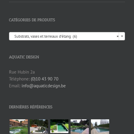
CATÉGORIES DE PRODUITS

Substrats, vases et terreaux d’étang (6)
×
AQUATIC DESIGN
Rue Hubin 2a
Téléphone:
(0)10 43 90 70
Email:
info@aquaticdesign.be
DERNIÈRES RÉFÉRENCES