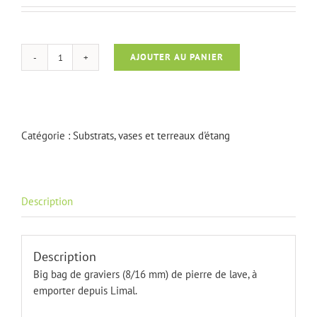
AJOUTER AU PANIER
quantité
de
Big
bag
de
Catégorie :
Substrats, vases et terreaux d'étang
substrat
Description
Description
Big bag de graviers (8/16 mm) de pierre de lave, à
emporter depuis Limal.