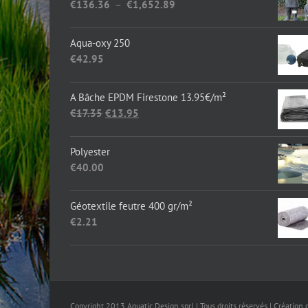
Plage
€
136.36
–
€
1,652.89
de
prix :
Aqua-oxy 250
€136.36
€
42.95
à
€1,652.89
A Bâche EPDM Firestone 13.95€/m²
Le
Le
€
17.35
€
13.95
prix
prix
initial
actuel
Polyester
était :
est :
€
40.00
€17.35.
€13.95.
Géotextile feutre 400 gr/m²
€
2.21
Copyright 2013 Aquatic Design sprl | Tous droits réservés | Création 