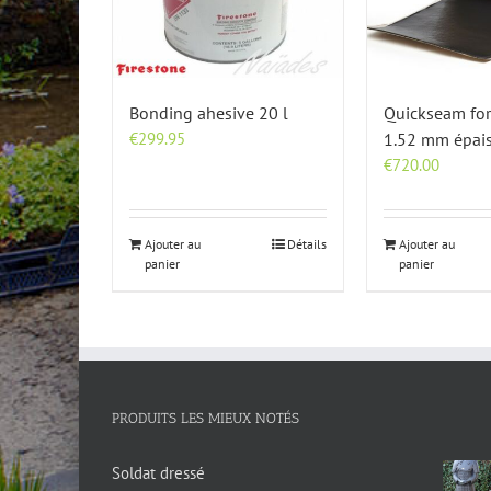
Bonding ahesive 20 l
Quickseam for
€
299.95
1.52 mm épai
€
720.00
Ajouter au
Détails
Ajouter au
panier
panier
PRODUITS LES MIEUX NOTÉS
Soldat dressé