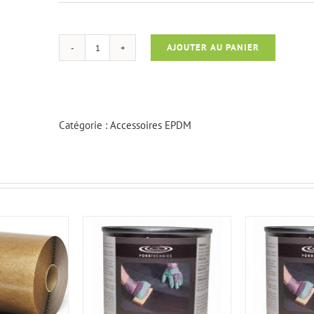
AJOUTER AU PANIER
quantité
de
Seau
de
8
Catégorie :
Accessoires EPDM
litres