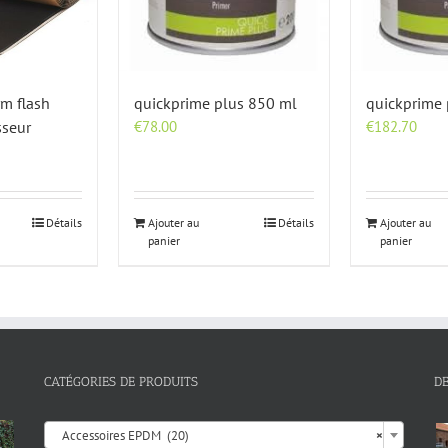
m flash
quickprime plus 850 ml
quickprime 
sseur
€
78.00
€
182.70
Détails
Ajouter au
Détails
Ajouter au
panier
panier
CATÉGORIES DE PRODUITS
D

Accessoires EPDM (20)
×