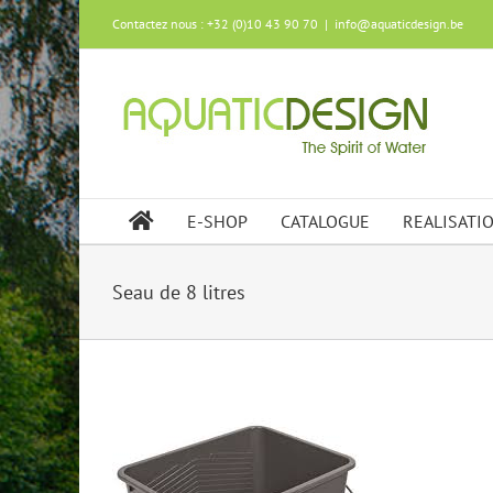
Skip
Contactez nous : +32 (0)10 43 90 70
|
info@aquaticdesign.be
to
content
E-SHOP
CATALOGUE
REALISATI
Seau de 8 litres