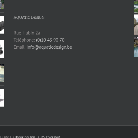
AQUATIC DESIGN
Rue Hubin 2a
Téléphone:
(0)10 43 90 70
Email:
info@aquaticdesign.be
du site
FullBooking sprl
|
CMS Overshot