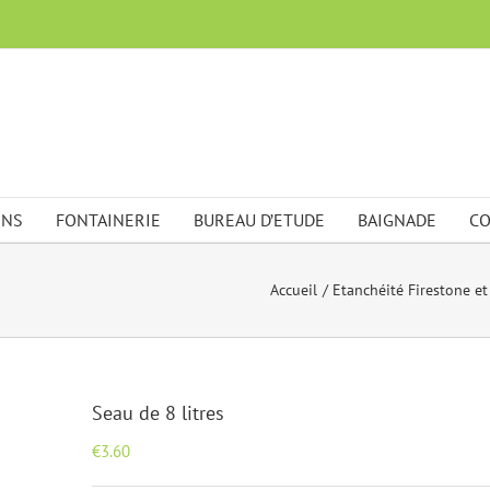
ONS
FONTAINERIE
BUREAU D’ETUDE
BAIGNADE
CO
Accueil
Etanchéité Firestone e
Seau de 8 litres
€
3.60