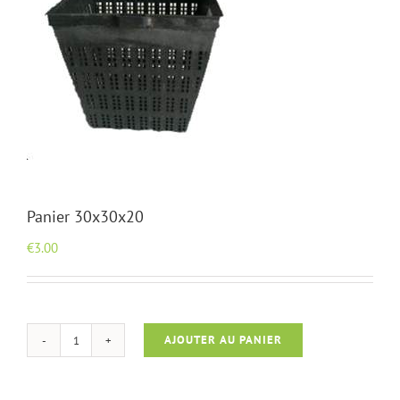
Panier 30x30x20
€
3.00
AJOUTER AU PANIER
quantité
de
Panier