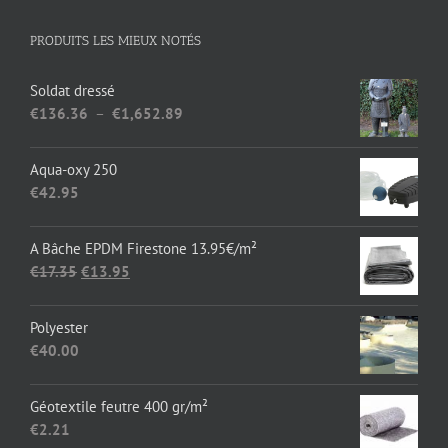
PRODUITS LES MIEUX NOTÉS
Soldat dressé
Plage
€
136.36
–
€
1,652.89
de
prix :
Aqua-oxy 250
€136.36
€
42.95
à
€1,652.89
A Bâche EPDM Firestone 13.95€/m²
Le
Le
€
17.35
€
13.95
prix
prix
initial
actuel
Polyester
était :
est :
€
40.00
€17.35.
€13.95.
Géotextile feutre 400 gr/m²
€
2.21