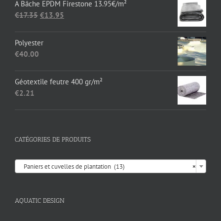
A Bâche EPDM Firestone 13.95€/m²
Le
Le
€
17.35
€
13.95
prix
prix
initial
actuel
Polyester
était :
est :
€
40.00
€17.35.
€13.95.
Géotextile feutre 400 gr/m²
€
2.21
CATÉGORIES DE PRODUITS

Paniers et cuvelles de plantation (13)
×
AQUATIC DESIGN