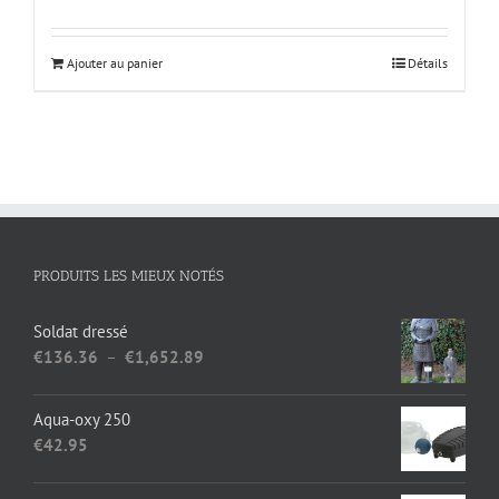
Ajouter au panier
Détails
PRODUITS LES MIEUX NOTÉS
Soldat dressé
Plage
€
136.36
–
€
1,652.89
de
prix :
Aqua-oxy 250
€136.36
€
42.95
à
€1,652.89