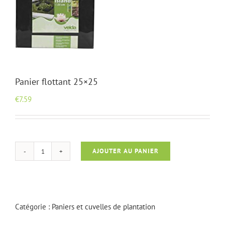
Panier flottant 25×25
€
7.59
AJOUTER AU PANIER
quantité
de
Panier
flottant
25x25
Catégorie :
Paniers et cuvelles de plantation