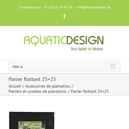
Skip
Contactez nous : +32 (0)10 43 90 70
|
info@aquaticdesign.be
to
content
Facebook
Aller à...
Panier flottant 25×25
Accueil
Accessoires de plantation
Paniers et cuvelles de plantation
Panier flottant 25×25