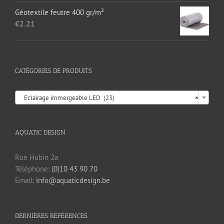
Géotextile feutre 400 gr/m²
€
2.21
CATÉGORIES DE PRODUITS

Eclairage immergeable LED (23)
×
AQUATIC DESIGN
Rue Hubin 2a
Téléphone:
(0)10 43 90 70
Email:
info@aquaticdesign.be
DERNIÈRES RÉFÉRENCES