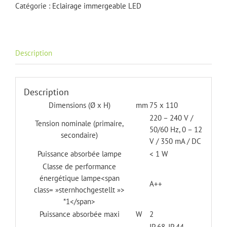
LED
Catégorie :
Eclairage immergeable LED
Description
Description
Dimensions (Ø x H)
mm
75 x 110
220 – 240 V /
Tension nominale (primaire,
50/60 Hz, 0 – 12
secondaire)
V / 350 mA / DC
Puissance absorbée lampe
< 1 W
Classe de performance
énergétique lampe<span
A++
class= »sternhochgestellt »>
*1</span>
Puissance absorbée maxi
W
2
IP 68, IP 44