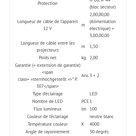
Protection
(bloc secteur)
2,00,00,00
Longueur de câble de l’appareil
(Alimentation
m
12 V
électrique) +
3,00,00,00
Longueur de câble entre les
m
1,50
projecteurs
Poids net
kg
2,00
Garantie (+ extension de garantie)
<span
Ans
3 + 2
class= »sternhochgestellt »>* P.
307</span>
Type d’éclairage
LED
Nombre de LED
PCE
1
Flux lumineux
lm
100
Couleur de l’éclairage
neutre blanc
Température couleur
K
4000
Angle de rayonnement
30 degrés