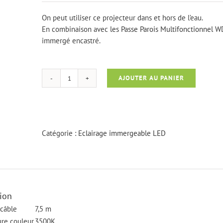
On peut utiliser ce projecteur dans et hors de l’eau.
En combinaison avec
les Passe Parois Multifonctionnel
WD
immergé encastré.
AJOUTER AU PANIER
quantité
de
Projecteur
multifonctionnel
PowerLed
Catégorie :
Eclairage immergeable LED
ion
câble
7,5 m
re couleur
3500K