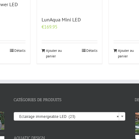
ower LED
LunAqua Mini LED
€
169.95
Détails
Ajouter au
Détails
Ajouter au
panier
panier
CATÉGORIES DE PRODUITS
D

Eclairage immergeable LED (23)
×
AQUATIC DESIGN