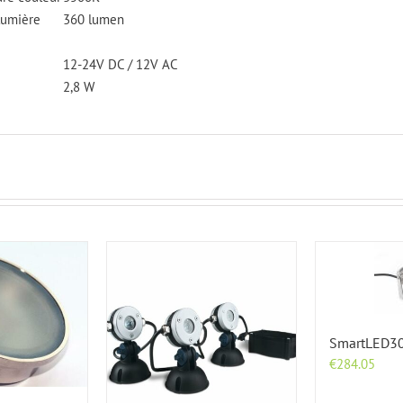
 lumière
360 lumen
12-24V DC / 12V AC
2,8 W
SmartLED30
€
284.05