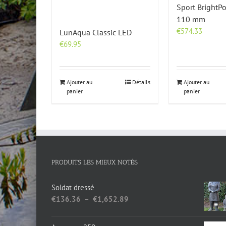
Sport BrightP
110 mm
€
574.33
LunAqua Classic LED
€
69.95
Ajouter au
Détails
Ajouter au
panier
panier
PRODUITS LES MIEUX NOTÉS
Soldat dressé
Plage
€
136.36
–
€
1,652.89
de
prix :