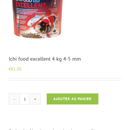
Ichi food excellent 4 kg 4-5 mm
€
81.30
AJOUTER AU PANIER
quantité
de
Ichi
food
excellent