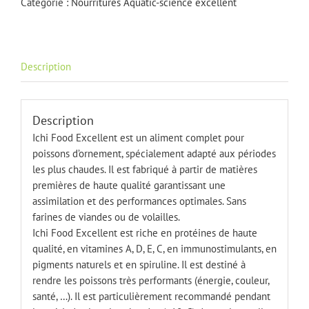
Catégorie :
Nourritures Aquatic-science excellent
4
kg
4-
5
Description
mm
Description
Ichi Food Excellent est un aliment complet pour
poissons d’ornement, spécialement adapté aux périodes
les plus chaudes. Il est fabriqué à partir de matières
premières de haute qualité garantissant une
assimilation et des performances optimales. Sans
farines de viandes ou de volailles.
Ichi Food Excellent est riche en protéines de haute
qualité, en vitamines A, D, E, C, en immunostimulants, en
pigments naturels et en spiruline. Il est destiné à
rendre les poissons très performants (énergie, couleur,
santé, …). Il est particulièrement recommandé pendant