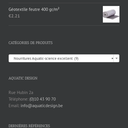
Géotextile feutre 400 gr/m²
€
2.21
CATÉGORIES DE PRODUITS

Nourritures Aquatic-science excellent (9)
×
AQUATIC DESIGN
Rue Hubin 2a
Téléphone:
(0)10 43 90 70
Email:
info@aquaticdesign.be
DERNIÈRES RÉFÉRENCES