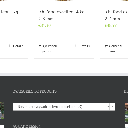
llent 1 kg
Ichi food excellent 4 kg
Ichi food ex
2-3 mm
2-3 mm
€
81.30
€
48.97
Détails
Ajouter au
Détails
Ajouter au
panier
panier
CATÉGORIES DE PRODUITS
D

Nourritures Aquatic-science excellent (9)
×
AQUATIC DESIGN