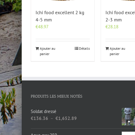
Ichi food excellent 2 kg
Ichi food exce
4-5 mm
2-3 mm
€
48.97
€
28.18
Ajouter au
Détails
Ajouter au
panier
panier
PRODUITS LES MIEUX NOTÉS
Soldat dressé
Plage
€
136.36
–
€
1,652.89
de
prix :