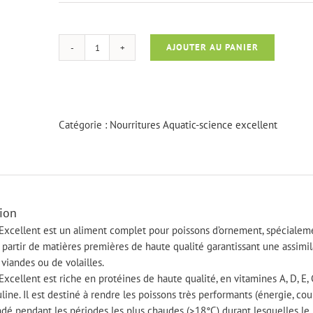
AJOUTER AU PANIER
quantité
de
Ichi
food
excellent
Catégorie :
Nourritures Aquatic-science excellent
2
kg
6-
7
mm
ion
Excellent est un aliment complet pour poissons d’ornement, spécialeme
 partir de matières premières de haute qualité garantissant une assimi
 viandes ou de volailles.
Excellent est riche en protéines de haute qualité, en vitamines A, D, E
uline. Il est destiné à rendre les poissons très performants (énergie, coul
é pendant les périodes les plus chaudes (>18°C) durant lesquelles le 