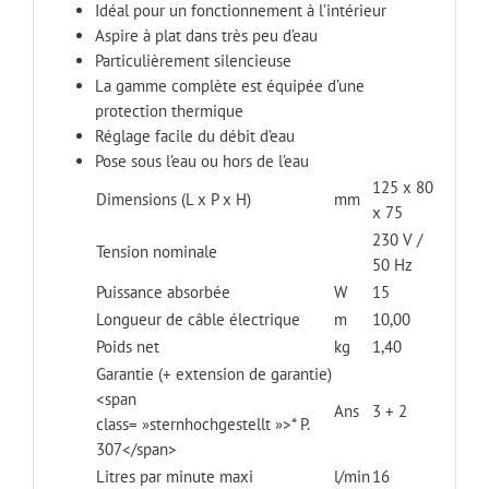
Idéal pour un fonctionnement à l’intérieur
Aspire à plat dans très peu d’eau
Particulièrement silencieuse
La gamme complète est équipée d’une
protection thermique
Réglage facile du débit d’eau
Pose sous l’eau ou hors de l’eau
125 x 80
Dimensions (L x P x H)
mm
x 75
230 V /
Tension nominale
50 Hz
Puissance absorbée
W
15
Longueur de câble électrique
m
10,00
Poids net
kg
1,40
Garantie (+ extension de garantie)
<span
Ans
3 + 2
class= »sternhochgestellt »>* P.
307</span>
Litres par minute maxi
l/min
16