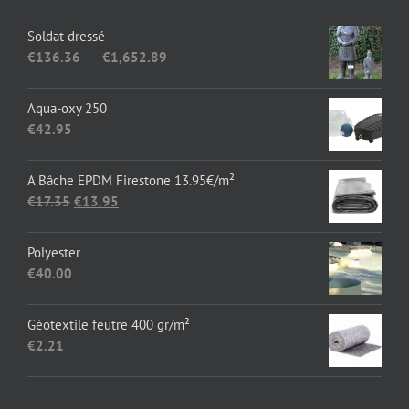
Soldat dressé
Plage
€
136.36
–
€
1,652.89
de
prix :
Aqua-oxy 250
€136.36
€
42.95
à
€1,652.89
A Bâche EPDM Firestone 13.95€/m²
Le
Le
€
17.35
€
13.95
prix
prix
initial
actuel
Polyester
était :
est :
€
40.00
€17.35.
€13.95.
Géotextile feutre 400 gr/m²
€
2.21