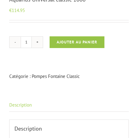
€
114.95
AJOUTER AU PANIER
quantité
de
Aquarius
Universal
classic
Catégorie :
Pompes Fontaine Classic
1000
Description
Description