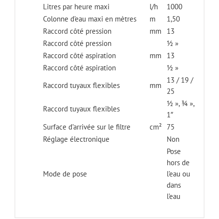
Litres par heure maxi
l/h
1000
Colonne d’eau maxi en mètres
m
1,50
Raccord côté pression
mm
13
Raccord côté pression
½ »
Raccord côté aspiration
mm
13
Raccord côté aspiration
½ »
13 / 19 /
Raccord tuyaux flexibles
mm
25
½ », ¾ »,
Raccord tuyaux flexibles
1″
Surface d’arrivée sur le filtre
cm²
75
Réglage électronique
Non
Pose
hors de
Mode de pose
l’eau ou
dans
l’eau