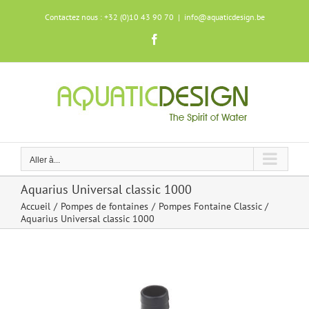
Skip
Contactez nous : +32 (0)10 43 90 70
|
info@aquaticdesign.be
to
content
Facebook
Aller à...
Aquarius Universal classic 1000
Accueil
Pompes de fontaines
Pompes Fontaine Classic
Aquarius Universal classic 1000