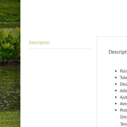
Description
Descript
Pui
Tube
Deu
Ada
Aju
Ave
Pro
Dim
Ten