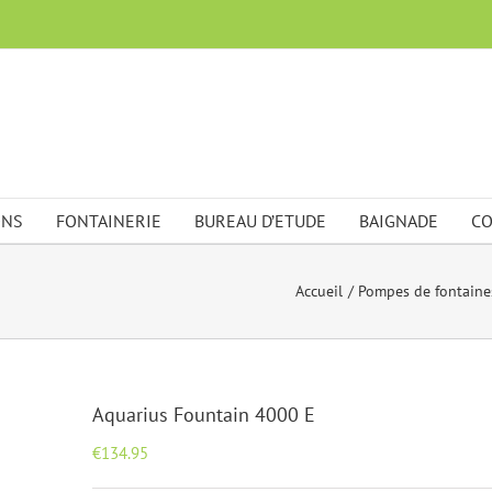
ONS
FONTAINERIE
BUREAU D’ETUDE
BAIGNADE
CO
Accueil
Pompes de fontaine
Aquarius Fountain 4000 E
€
134.95