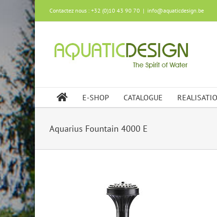
Skip
Contactez nous : +32 (0)10 43 90 70
|
info@aquaticdesign.be
to
content
E-SHOP
CATALOGUE
REALISATI
Aquarius Fountain 4000 E