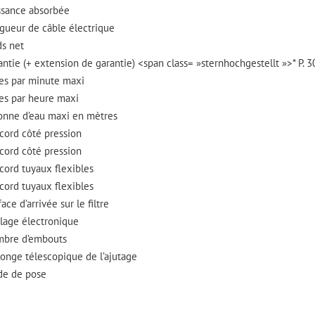
ssance absorbée
gueur de câble électrique
ds net
antie (+ extension de garantie) <span class= »sternhochgestellt »>* P. 
res par minute maxi
res par heure maxi
onne d’eau maxi en mètres
cord côté pression
cord côté pression
cord tuyaux flexibles
cord tuyaux flexibles
ace d’arrivée sur le filtre
lage électronique
bre d’embouts
longe télescopique de l’ajutage
e de pose