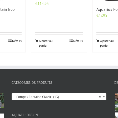
€
114.95
tain Eco
Aquarius Fo
€
47.95
Détails
Ajouter au
Détails
Ajouter au
panier
panier
CATÉGORIES DE PRODUITS
D

Pompes Fontaine Classic (13)
×
AQUATIC DESIGN