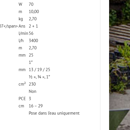
W
70
m
10,00
kg
2,70
307</span>
Ans
2 + 1
l/min
56
l/h
3400
m
2,70
mm
25
1″
mm
13 / 19 / 25
½ », ¾ », 1″
cm²
230
Non
PCE
3
cm
16 – 29
Pose dans l’eau uniquement