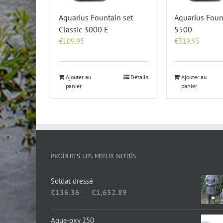
Aquarius Fountain set
Aquarius Foun
Classic 3000 E
5500
€
109.95
€
319.95
Ajouter au
Détails
Ajouter au
panier
panier
PRODUITS LES MIEUX NOTÉS
Soldat dressé
Plage
€
136.36
–
€
1,652.89
de
prix :
Aqua-oxy 250