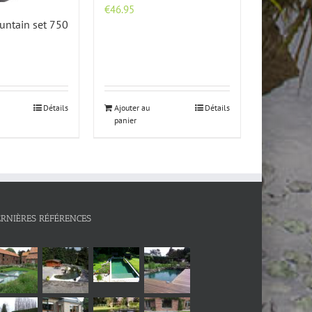
€
46.95
untain set 750
Détails
Ajouter au
Détails
panier
ERNIÈRES RÉFÉRENCES