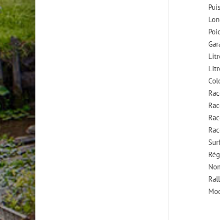
Pui
Lon
Poi
Gar
Lit
Lit
Col
Rac
Rac
Rac
Rac
Surf
Rég
Nom
Ral
Mod