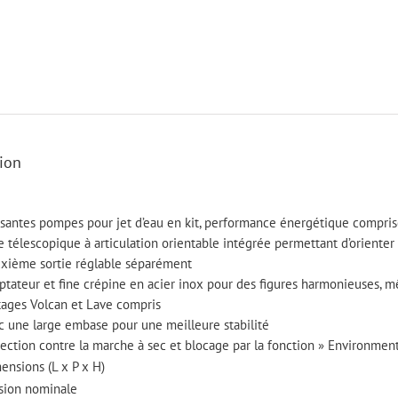
ion
ssantes pompes pour jet d’eau en kit, performance énergétique compri
 télescopique à articulation orientable intégrée permettant d’orienter à
xième sortie réglable séparément
ptateur et fine crépine en acier inox pour des figures harmonieuses,
tages Volcan et Lave compris
c une large embase pour une meilleure stabilité
tection contre la marche à sec et blocage par la fonction » Environmen
ensions (L x P x H)
sion nominale