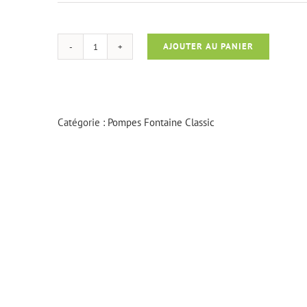
AJOUTER AU PANIER
quantité
de
Aquarius
Fountain
4000
Catégorie :
Pompes Fontaine Classic
E