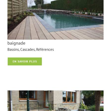
baignade
Bassins
,
Cascades
,
Références
EN SAVOIR PLUS
baignade