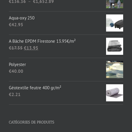
Plage
€
136.36
–
€
1,652.89
de
prix :
Aqua-oxy 250
€136.36
€
42.95
à
€1,652.89
A Bâche EPDM Firestone 13.95€/m²
Le
Le
€
17.35
€
13.95
prix
prix
initial
actuel
Polyester
était :
est :
€
40.00
€17.35.
€13.95.
Géotextile feutre 400 gr/m²
€
2.21
CATÉGORIES DE PRODUITS