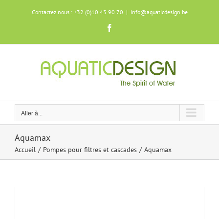
Skip
Contactez nous : +32 (0)10 43 90 70
|
info@aquaticdesign.be
to
content
Facebook
Aller à...
Aquamax
Accueil
Pompes pour filtres et cascades
Aquamax