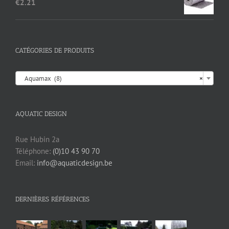
€
2.21
CATÉGORIES DE PRODUITS

Aquamax (8)
×
AQUATIC DESIGN
Rue Hubin 2a
Téléphone:
(0)10 43 90 70
Email:
info@aquaticdesign.be
DERNIÈRES RÉFÉRENCES