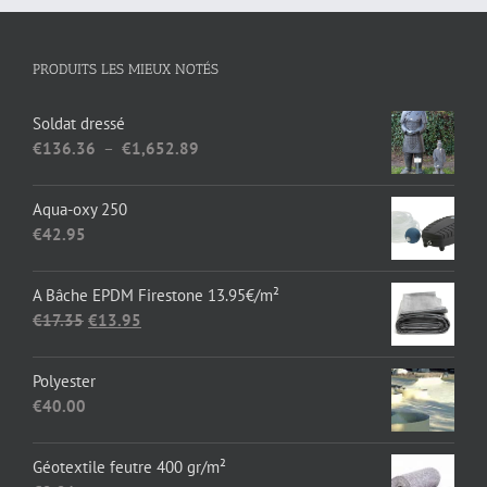
PRODUITS LES MIEUX NOTÉS
Soldat dressé
Plage
€
136.36
–
€
1,652.89
de
prix :
Aqua-oxy 250
€136.36
€
42.95
à
€1,652.89
A Bâche EPDM Firestone 13.95€/m²
Le
Le
€
17.35
€
13.95
prix
prix
initial
actuel
Polyester
était :
est :
€
40.00
€17.35.
€13.95.
Géotextile feutre 400 gr/m²